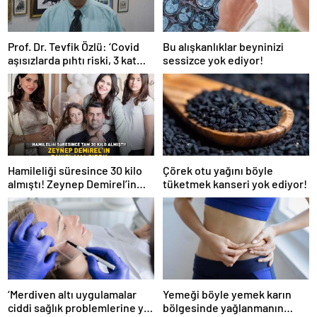
Prof. Dr. Tevfik Özlü: ‘Covid
Bu alışkanlıklar beyninizi
aşısızlarda pıhtı riski, 3 kat
sessizce yok ediyor!
daha fazla’
Hamileliği süresince 30 kilo
Çörek otu yağını böyle
almıştı! Zeynep Demirel’in
tüketmek kanseri yok ediyor!
zayıflama sırrı! MUCİZEVİ
ETKİ!
‘Merdiven altı uygulamalar
Yemeği böyle yemek karın
ciddi sağlık problemlerine yol
bölgesinde yağlanmanın