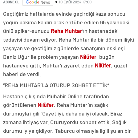
10 Eylül 2024 17:00
ABONE OL
News
Geçtiğimiz haftalarda evinde geçirdiği kaza sonucu
yoğun bakıma kaldırılarak entübe edilen 65 yaşındaki
ünlü spiker-sunucu
Reha Muhtar
‘ın hastanedeki
tedavisi devam ediyor. Reha Muhtar ile bir dönem ilişki
yaşayan ve geçtiğimiz günlerde sanatçının eski eşi
Deniz Uğur ile problem yaşayan
Nilüfer
, bugün
hastaneye gitti. Muhtar’ı ziyaret eden
Nilüfer
, güzel
haberi de verdi.
“REHA MUHTAR’LA OTURUP SOHBET ETTİK”
Hastane çıkışında Muhabir Online tarafından
görüntülenen
Nilüfer
, Reha Muhtar’ın sağlık
durumuyla ilgili “Gayet iyi, daha da iyi olacak. Biraz
zamana ihtiyaç var. Oturuyordu sohbet ettik. Sağlık
durumu iyiye gidiyor. Taburcu olmasıyla ilgili şu an bir