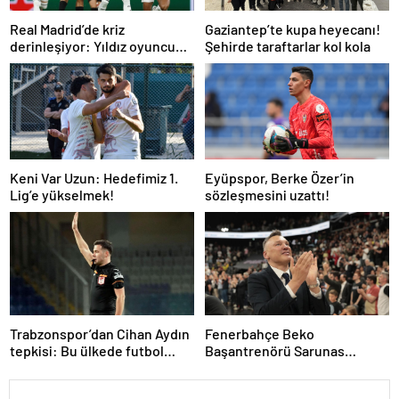
Real Madrid’de kriz
Gaziantep’te kupa heyecanı!
derinleşiyor: Yıldız oyuncu
Şehirde taraftarlar kol kola
takıma dönmek istemiyor
Keni Var Uzun: Hedefimiz 1.
Eyüpspor, Berke Özer’in
Lig’e yükselmek!
sözleşmesini uzattı!
Trabzonspor’dan Cihan Aydın
Fenerbahçe Beko
tepkisi: Bu ülkede futbol
Başantrenörü Sarunas
sahada oynanmıyor
Jasikevicius’dan, Kendrick
Nunn açıklaması