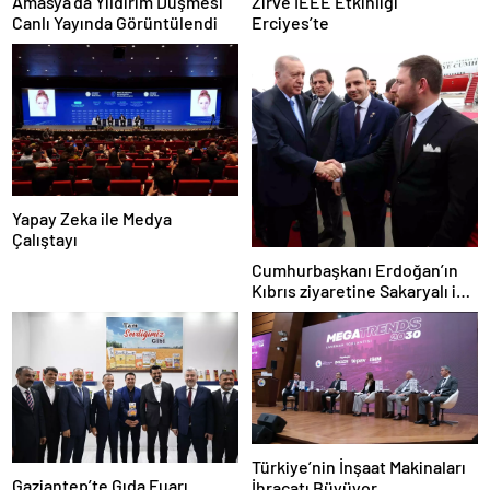
Amasya’da Yıldırım Düşmesi
Zirve IEEE Etkinliği
Canlı Yayında Görüntülendi
Erciyes’te
Yapay Zeka ile Medya
Çalıştayı
Cumhurbaşkanı Erdoğan’ın
Kıbrıs ziyaretine Sakaryalı iş
insanı da eşlik etti
Türkiye’nin İnşaat Makinaları
Gaziantep’te Gıda Fuarı
İhracatı Büyüyor