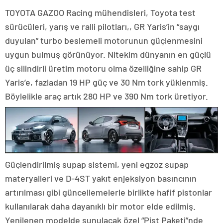
TOYOTA GAZOO Racing mühendisleri, Toyota test
sürücüleri, yarış ve ralli pilotları,, GR Yaris’in “saygı
duyulan” turbo beslemeli motorunun güçlenmesini
uygun bulmuş görünüyor. Nitekim dünyanın en güçlü
üç silindirli üretim motoru olma özelliğine sahip GR
Yaris’e, fazladan 19 HP güç ve 30 Nm tork yüklenmiş.
Böylelikle araç artık 280 HP ve 390 Nm tork üretiyor.
Güçlendirilmiş supap sistemi, yeni egzoz supap
materyalleri ve D-4ST yakıt enjeksiyon basıncının
artırılması gibi güncellemelerle birlikte hafif pistonlar
kullanılarak daha dayanıklı bir motor elde edilmiş.
Yenilenen modelde sunulacak özel “Pist Paketi”nde