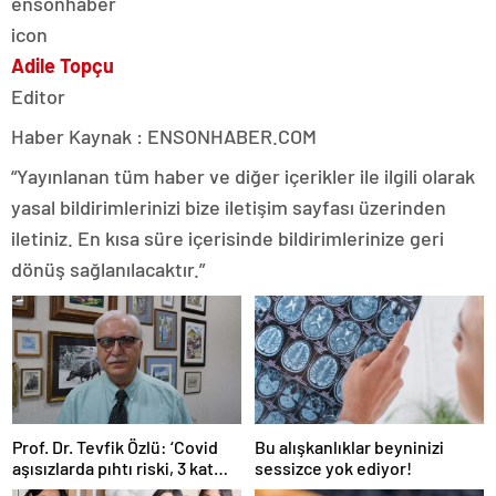
Adile Topçu
Editor
Haber Kaynak : ENSONHABER.COM
“Yayınlanan tüm haber ve diğer içerikler ile ilgili olarak
yasal bildirimlerinizi bize iletişim sayfası üzerinden
iletiniz. En kısa süre içerisinde bildirimlerinize geri
dönüş sağlanılacaktır.”
Prof. Dr. Tevfik Özlü: ‘Covid
Bu alışkanlıklar beyninizi
aşısızlarda pıhtı riski, 3 kat
sessizce yok ediyor!
daha fazla’