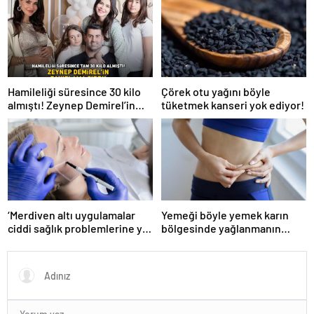
Hamileliği süresince 30 kilo
Çörek otu yağını böyle
almıştı! Zeynep Demirel’in
tüketmek kanseri yok ediyor!
zayıflama sırrı! MUCİZEVİ
ETKİ!
‘Merdiven altı uygulamalar
Yemeği böyle yemek karın
ciddi sağlık problemlerine yol
bölgesinde yağlanmanın
açabiliyor’
önüne geçiyor!