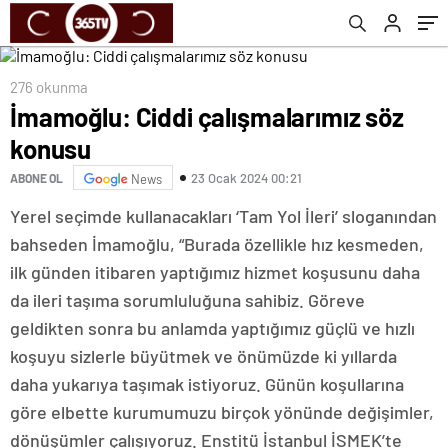
276 okunma
İmamoğlu: Ciddi çalışmalarımız söz
konusu
23 Ocak 2024 00:21
ABONE OL
News
Yerel seçimde kullanacakları ‘Tam Yol İleri’ sloganından
bahseden İmamoğlu, “Burada özellikle hız kesmeden,
ilk günden itibaren yaptığımız hizmet koşusunu daha
da ileri taşıma sorumluluğuna sahibiz. Göreve
geldikten sonra bu anlamda yaptığımız güçlü ve hızlı
koşuyu sizlerle büyütmek ve önümüzde ki yıllarda
daha yukarıya taşımak istiyoruz. Günün koşullarına
göre elbette kurumumuzu birçok yönünde değişimler,
dönüşümler çalışıyoruz. Enstitü İstanbul İSMEK’te