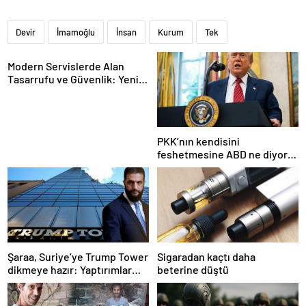
Devir
İmamoğlu
İnsan
Kurum
Tek
Modern Servislerde Alan
Tasarrufu ve Güvenlik: Yeni
Nesil Lift Çözümleri
PKK’nın kendisini
feshetmesine ABD ne diyor?
İlk açıklama
Şaraa, Suriye’ye Trump Tower
Sigaradan kaçtı daha
dikmeye hazır: Yaptırımlar
beterine düştü
bitsin yeter