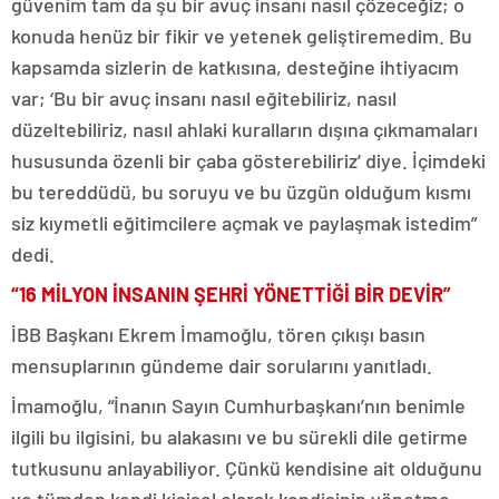
güvenim tam da şu bir avuç insanı nasıl çözeceğiz; o
konuda henüz bir fikir ve yetenek geliştiremedim. Bu
kapsamda sizlerin de katkısına, desteğine ihtiyacım
var; ‘Bu bir avuç insanı nasıl eğitebiliriz, nasıl
düzeltebiliriz, nasıl ahlaki kuralların dışına çıkmamaları
hususunda özenli bir çaba gösterebiliriz’ diye. İçimdeki
bu tereddüdü, bu soruyu ve bu üzgün olduğum kısmı
siz kıymetli eğitimcilere açmak ve paylaşmak istedim”
dedi.
“16 MİLYON İNSANIN ŞEHRİ YÖNETTİĞİ BİR DEVİR”
İBB Başkanı Ekrem İmamoğlu, tören çıkışı basın
mensuplarının gündeme dair sorularını yanıtladı.
İmamoğlu, “İnanın Sayın Cumhurbaşkanı’nın benimle
ilgili bu ilgisini, bu alakasını ve bu sürekli dile getirme
tutkusunu anlayabiliyor. Çünkü kendisine ait olduğunu