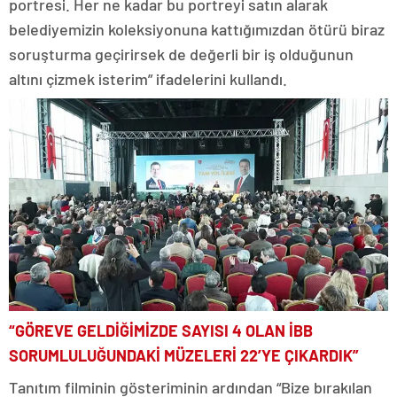
portresi. Her ne kadar bu portreyi satın alarak
belediyemizin koleksiyonuna kattığımızdan ötürü biraz
soruşturma geçirirsek de değerli bir iş olduğunun
altını çizmek isterim” ifadelerini kullandı.
“GÖREVE GELDİĞİMİZDE SAYISI 4 OLAN İBB
SORUMLULUĞUNDAKİ MÜZELERİ 22’YE ÇIKARDIK”
Tanıtım filminin gösteriminin ardından “Bize bırakılan