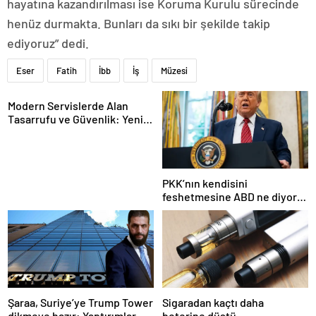
hayatına kazandırılması ise Koruma Kurulu sürecinde
henüz durmakta. Bunları da sıkı bir şekilde takip
ediyoruz” dedi.
Eser
Fatih
İbb
İş
Müzesi
Modern Servislerde Alan
Tasarrufu ve Güvenlik: Yeni
Nesil Lift Çözümleri
PKK’nın kendisini
feshetmesine ABD ne diyor?
İlk açıklama
Şaraa, Suriye’ye Trump Tower
Sigaradan kaçtı daha
dikmeye hazır: Yaptırımlar
beterine düştü