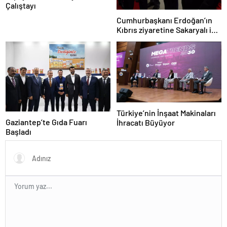
Çalıştayı
Cumhurbaşkanı Erdoğan’ın
Kıbrıs ziyaretine Sakaryalı iş
insanı da eşlik etti
Türkiye’nin İnşaat Makinaları
Gaziantep’te Gıda Fuarı
İhracatı Büyüyor
Başladı