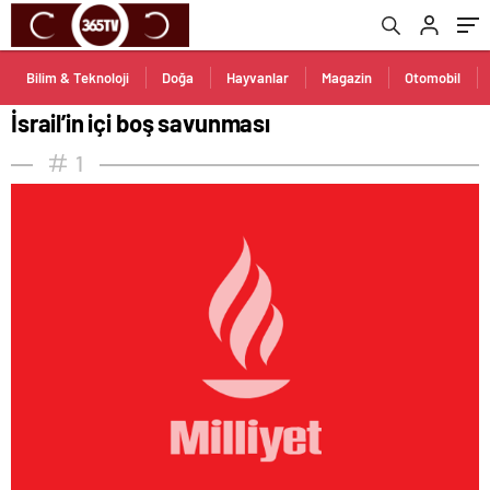
Bilim & Teknoloji
Doğa
Hayvanlar
Magazin
Otomobil
İsrail’in içi boş savunması
1