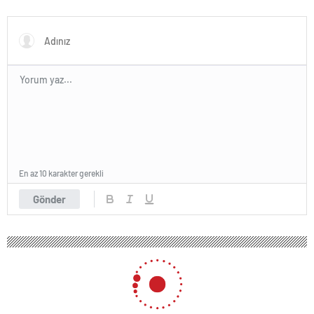
sürmedi
ordu kuracaklar
En az 10 karakter gerekli
Gönder