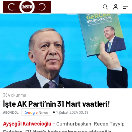
364 okunma
İşte AK Parti’nin 31 Mart vaatleri!
1 Şubat 2024 00:39
ABONE OL
News
Ayşegül Kahvecioğlu –
Cumhurbaşkanı Recep Tayyip
Erdoğan, “31 Mart’a kadar gelmeyene gideceğiz,