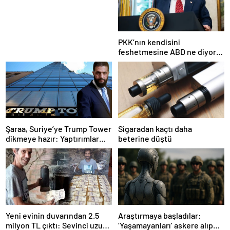
Nesil Lift Çözümleri
PKK’nın kendisini
feshetmesine ABD ne diyor?
İlk açıklama
Şaraa, Suriye’ye Trump Tower
Sigaradan kaçtı daha
dikmeye hazır: Yaptırımlar
beterine düştü
bitsin yeter
Yeni evinin duvarından 2.5
Araştırmaya başladılar:
milyon TL çıktı: Sevinci uzun
‘Yaşamayanları’ askere alıp