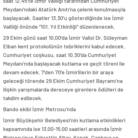
saat 12.45’te İzmir Valiliği tarafından Cumhuriyet
Meydanı’ndaki Atatürk Anıtı’na çelenk konulmasıyla
başlayacak. Saatler 13.30’u gösterdiğinde ise İzmir
Valiliği önünde “101. Yıl Etkinliği” düzenlenecek.
29 Ekim günü saat 10.00’da İzmir Valisi Dr. Süleyman
Elban kent protokolünün tebriklerini kabul edecek.
Cumhuriyet coşkusu, saat 10.30’da Cumhuriyet
Meydanı’nda başlayacak kutlama ve geçit töreni ile
devam edecek. 7’den 70’e İzmirlilerin bir araya
geleceği törende 29 Ekim Cumhuriyet Bayramı’na
ilişkin yarışmalarda dereceye girenlere ödülleri de
takdim edilecek.
Bando ekibi İzmir Metrosu’nda
İzmir Büyükşehir Belediyesi’nin kutlama etkinlikleri
kapsamında ise 13.00-15.00 saatleri arasında İzmir
Metrosu’nun Fahrettin Altay, Konak, Çankaya ve