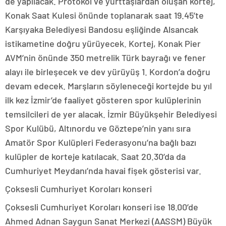
de yapılacak. Protokol ve yurttaşlardan oluşan kortej,
Konak Saat Kulesi önünde toplanarak saat 19.45’te
Karşıyaka Belediyesi Bandosu eşliğinde Alsancak
istikametine doğru yürüyecek. Kortej, Konak Pier
AVM’nin önünde 350 metrelik Türk bayrağı ve fener
alayı ile birleşecek ve dev yürüyüş 1. Kordon’a doğru
devam edecek. Marşların söyleneceği kortejde bu yıl
ilk kez İzmir’de faaliyet gösteren spor kulüplerinin
temsilcileri de yer alacak. İzmir Büyükşehir Belediyesi
Spor Kulübü, Altınordu ve Göztepe’nin yanı sıra
Amatör Spor Kulüpleri Federasyonu’na bağlı bazı
kulüpler de korteje katılacak. Saat 20.30’da da
Cumhuriyet Meydanı’nda havai fişek gösterisi var.
Çoksesli Cumhuriyet Koroları konseri
Çoksesli Cumhuriyet Koroları konseri ise 18.00’de
Ahmed Adnan Saygun Sanat Merkezi (AASSM) Büyük