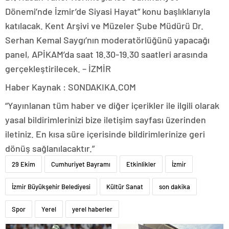
Dönemi’nde İzmir’de Siyasi Hayat” konu başlıklarıyla
katılacak. Kent Arşivi ve Müzeler Şube Müdürü Dr.
Serhan Kemal Saygı’nın moderatörlüğünü yapacağı
panel, APİKAM’da saat 18.30-19.30 saatleri arasında
gerçekleştirilecek. – İZMİR
Haber Kaynak : SONDAKIKA.COM
“Yayınlanan tüm haber ve diğer içerikler ile ilgili olarak
yasal bildirimlerinizi bize iletişim sayfası üzerinden
iletiniz. En kısa süre içerisinde bildirimlerinize geri
dönüş sağlanılacaktır.”
29 Ekim
Cumhuriyet Bayramı
Etkinlikler
İzmir
İzmir Büyükşehir Belediyesi
Kültür Sanat
son dakika
Spor
Yerel
yerel haberler