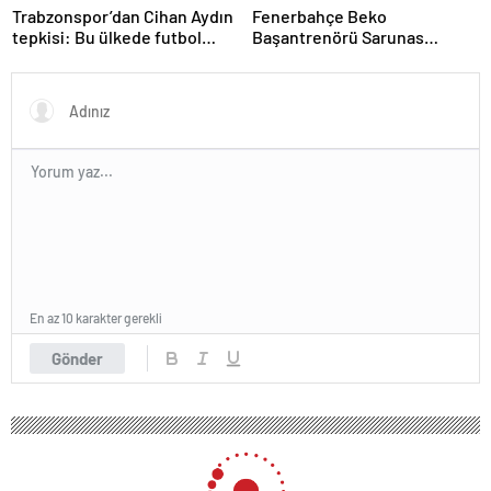
Trabzonspor’dan Cihan Aydın
Fenerbahçe Beko
tepkisi: Bu ülkede futbol
Başantrenörü Sarunas
sahada oynanmıyor
Jasikevicius’dan, Kendrick
Nunn açıklaması
En az 10 karakter gerekli
Gönder