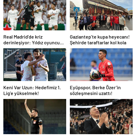
Real Madrid’de kriz
Gaziantep’te kupa heyecanı!
derinleşiyor: Yıldız oyuncu
Şehirde taraftarlar kol kola
takıma dönmek istemiyor
Keni Var Uzun: Hedefimiz 1.
Eyüpspor, Berke Özer’in
Lig’e yükselmek!
sözleşmesini uzattı!