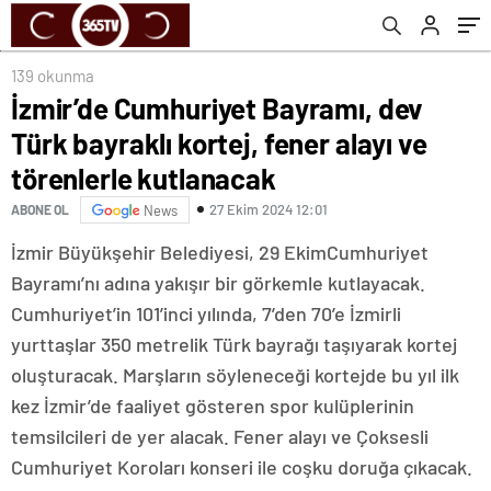
kutlanacak
139 okunma
İzmir’de Cumhuriyet Bayramı, dev
Türk bayraklı kortej, fener alayı ve
törenlerle kutlanacak
27 Ekim 2024 12:01
ABONE OL
News
İzmir Büyükşehir Belediyesi, 29 EkimCumhuriyet
Bayramı’nı adına yakışır bir görkemle kutlayacak.
Cumhuriyet’in 101’inci yılında, 7’den 70’e İzmirli
yurttaşlar 350 metrelik Türk bayrağı taşıyarak kortej
oluşturacak. Marşların söyleneceği kortejde bu yıl ilk
kez İzmir’de faaliyet gösteren spor kulüplerinin
temsilcileri de yer alacak. Fener alayı ve Çoksesli
Cumhuriyet Koroları konseri ile coşku doruğa çıkacak.