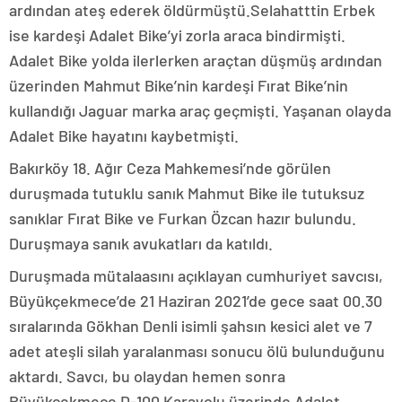
ardından ateş ederek öldürmüştü.Selahatttin Erbek
ise kardeşi Adalet Bike’yi zorla araca bindirmişti.
Adalet Bike yolda ilerlerken araçtan düşmüş ardından
üzerinden Mahmut Bike’nin kardeşi Fırat Bike’nin
kullandığı Jaguar marka araç geçmişti. Yaşanan olayda
Adalet Bike hayatını kaybetmişti.
Bakırköy 18. Ağır Ceza Mahkemesi’nde görülen
duruşmada tutuklu sanık Mahmut Bike ile tutuksuz
sanıklar Fırat Bike ve Furkan Özcan hazır bulundu.
Duruşmaya sanık avukatları da katıldı.
Duruşmada mütalaasını açıklayan cumhuriyet savcısı,
Büyükçekmece’de 21 Haziran 2021’de gece saat 00.30
sıralarında Gökhan Denli isimli şahsın kesici alet ve 7
adet ateşli silah yaralanması sonucu ölü bulunduğunu
aktardı. Savcı, bu olaydan hemen sonra
Büyükçekmece D-100 Karayolu üzerinde Adalet