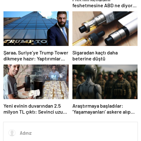
feshetmesine ABD ne diyor?
İlk açıklama
Şaraa, Suriye’ye Trump Tower
Sigaradan kaçtı daha
dikmeye hazır: Yaptırımlar
beterine düştü
bitsin yeter
Yeni evinin duvarından 2.5
Araştırmaya başladılar:
milyon TL çıktı: Sevinci uzun
‘Yaşamayanları’ askere alıp
sürmedi
ordu kuracaklar