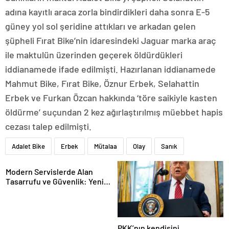
adına kayıtlı araca zorla bindirdikleri daha sonra E-5
güney yol sol şeridine attıkları ve arkadan gelen
şüpheli Fırat Bike’nin idaresindeki Jaguar marka araç
ile maktulün üzerinden geçerek öldürdükleri
iddianamede ifade edilmişti. Hazırlanan iddianamede
Mahmut Bike, Fırat Bike, Öznur Erbek, Selahattin
Erbek ve Furkan Özcan hakkında ‘töre saikiyle kasten
öldürme’ suçundan 2 kez ağırlaştırılmış müebbet hapis
cezası talep edilmişti.
Adalet Bike
Erbek
Mütalaa
Olay
Sanık
Modern Servislerde Alan
Tasarrufu ve Güvenlik: Yeni
Nesil Lift Çözümleri
PKK’nın kendisini