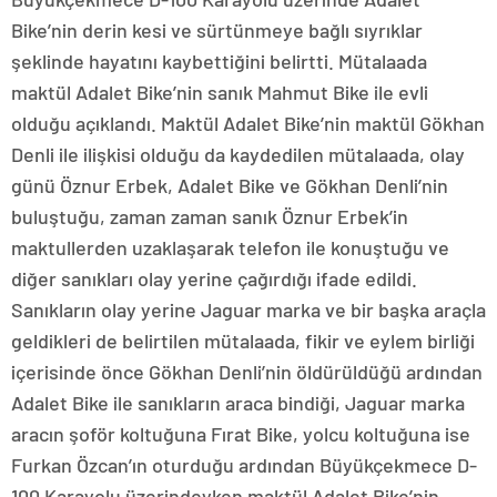
Bike’nin derin kesi ve sürtünmeye bağlı sıyrıklar
şeklinde hayatını kaybettiğini belirtti. Mütalaada
maktül Adalet Bike’nin sanık Mahmut Bike ile evli
olduğu açıklandı. Maktül Adalet Bike’nin maktül Gökhan
Denli ile ilişkisi olduğu da kaydedilen mütalaada, olay
günü Öznur Erbek, Adalet Bike ve Gökhan Denli’nin
buluştuğu, zaman zaman sanık Öznur Erbek’in
maktullerden uzaklaşarak telefon ile konuştuğu ve
diğer sanıkları olay yerine çağırdığı ifade edildi.
Sanıkların olay yerine Jaguar marka ve bir başka araçla
geldikleri de belirtilen mütalaada, fikir ve eylem birliği
içerisinde önce Gökhan Denli’nin öldürüldüğü ardından
Adalet Bike ile sanıkların araca bindiği, Jaguar marka
aracın şoför koltuğuna Fırat Bike, yolcu koltuğuna ise
Furkan Özcan’ın oturduğu ardından Büyükçekmece D-
100 Karayolu üzerindeyken maktül Adalet Bike’nin