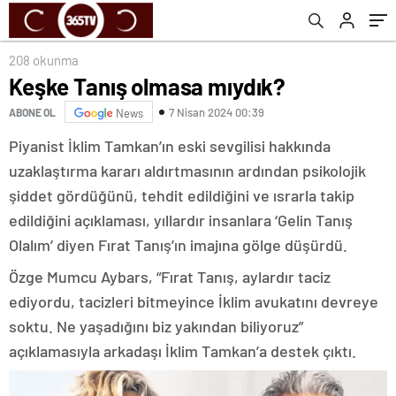
208 okunma
Keşke Tanış olmasa mıydık?
7 Nisan 2024 00:39
ABONE OL
News
Piyanist İklim Tamkan’ın eski sevgilisi hakkında
uzaklaştırma kararı aldırtmasının ardından psikolojik
şiddet gördüğünü, tehdit edildiğini ve ısrarla takip
edildiğini açıklaması, yıllardır insanlara ‘Gelin Tanış
Olalım’ diyen Fırat Tanış’ın imajına gölge düşürdü.
Özge Mumcu Aybars, “Fırat Tanış, aylardır taciz
ediyordu, tacizleri bitmeyince İklim avukatını devreye
soktu. Ne yaşadığını biz yakından biliyoruz”
açıklamasıyla arkadaşı İklim Tamkan’a destek çıktı.