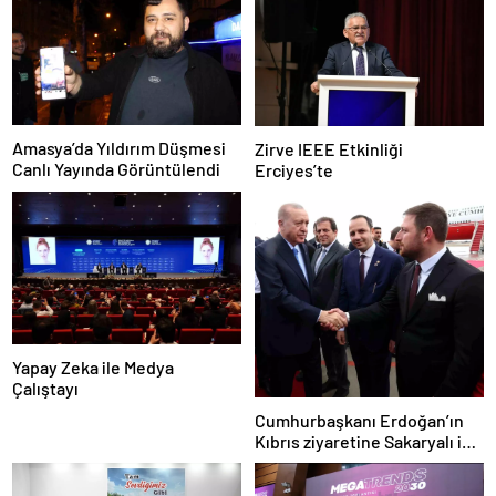
Amasya’da Yıldırım Düşmesi
Zirve IEEE Etkinliği
Canlı Yayında Görüntülendi
Erciyes’te
Yapay Zeka ile Medya
Çalıştayı
Cumhurbaşkanı Erdoğan’ın
Kıbrıs ziyaretine Sakaryalı iş
insanı da eşlik etti