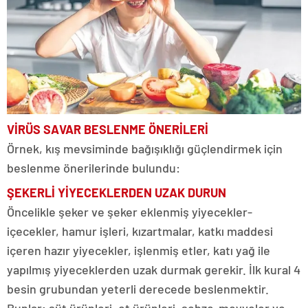
VİRÜS SAVAR BESLENME ÖNERİLERİ
Örnek, kış mevsiminde bağışıklığı güçlendirmek için
beslenme önerilerinde bulundu:
ŞEKERLİ YİYECEKLERDEN UZAK DURUN
Öncelikle şeker ve şeker eklenmiş yiyecekler-
içecekler, hamur işleri, kızartmalar, katkı maddesi
içeren hazır yiyecekler, işlenmiş etler, katı yağ ile
yapılmış yiyeceklerden uzak durmak gerekir. İlk kural 4
besin grubundan yeterli derecede beslenmektir.
Bunlar; süt ürünleri, et ürünleri, sebze-meyveler ve