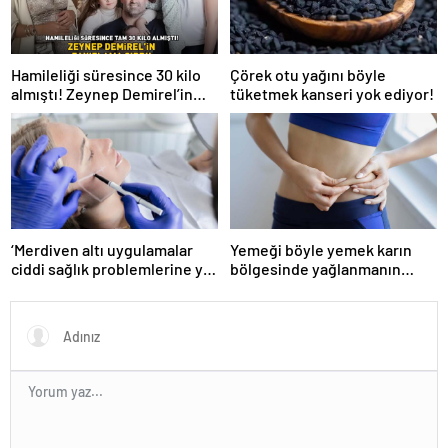
Hamileliği süresince 30 kilo
Çörek otu yağını böyle
almıştı! Zeynep Demirel’in
tüketmek kanseri yok ediyor!
zayıflama sırrı! MUCİZEVİ
ETKİ!
‘Merdiven altı uygulamalar
Yemeği böyle yemek karın
ciddi sağlık problemlerine yol
bölgesinde yağlanmanın
açabiliyor’
önüne geçiyor!