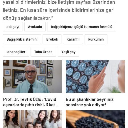
yasal bildirimlerinizi bize iletişim sayfası üzerinden
iletiniz. En kısa süre içerisinde bildirimlerinize geri
dönüş sağlanılacaktır.”
adaçayı
Avokado
bağışıklığımızı güçlü tutmanın formülü
Bağışıklık sistemini
Brokoli
Karanfil
kurkumin
lahanagiller
Tuba Örnek
Yeşil çay
Prof. Dr. Tevfik Özlü: ‘Covid
Bu alışkanlıklar beyninizi
aşısızlarda pıhtı riski, 3 kat
sessizce yok ediyor!
daha fazla’