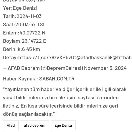
Yer:Ege Denizi
Tarih:2024-11-03
Saat:20:03:57 TSİ
Enlem:40.07722 N
Boylam:23.14722 E
Derinlik:6.45 km
Detay:https://t.co/78zvXP5vOt@afadbaskanlik@trthab
— AFAD Deprem (@DepremDairesi) November 3, 2024
Haber Kaynak : SABAH.COM.TR
“Yayınlanan tüm haber ve diğer içerikler ile ilgili olarak
yasal bildirimlerinizi bize iletişim sayfası üzerinden
iletiniz. En kısa süre içerisinde bildirimlerinize geri
dönüş sağlanılacaktır.”
Afad
afad deprem
Ege Denizi