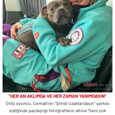
“HER AN AKLIMDA VE HER ZAMAN YANIMDASIN”
Ünlü oyuncu, Cemali’nin “Şimdi Uzaklardasın” şarkısı
eşliğinde paylaştığı fotoğrafların altına “Seni çok