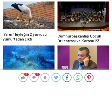
‘Yaren’ leyleğin 2 yavrusu
Cumhurbaşkanlığı Çocuk
yumurtadan çıktı
Orkestrası ve Korosu 23
Nisan’da ilk kez sahne alacak
0
0
0
0
CHP Lideri Özgür Özel’den,
Gemi batığında 1100 yıllık
Tarkan’a taziye telefonu
kapağı açılmamış amfora
bulundu