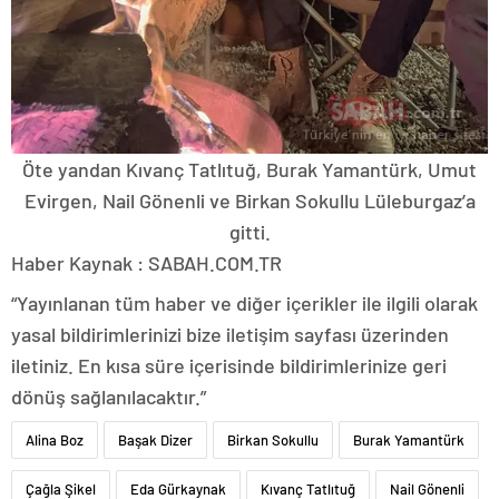
Öte yandan Kıvanç Tatlıtuğ, Burak Yamantürk, Umut
Evirgen, Nail Gönenli ve Birkan Sokullu Lüleburgaz’a
gitti.
Haber Kaynak : SABAH.COM.TR
“Yayınlanan tüm haber ve diğer içerikler ile ilgili olarak
yasal bildirimlerinizi bize iletişim sayfası üzerinden
iletiniz. En kısa süre içerisinde bildirimlerinize geri
dönüş sağlanılacaktır.”
Alina Boz
Başak Dizer
Birkan Sokullu
Burak Yamantürk
Çağla Şikel
Eda Gürkaynak
Kıvanç Tatlıtuğ
Nail Gönenli