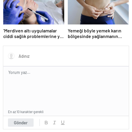
‘Merdiven altı uygulamalar
Yemeği böyle yemek karın
ciddi sağlık problemlerine yol
bölgesinde yağlanmanın
açabiliyor’
önüne geçiyor!
En az 10 karakter gerekli
Gönder