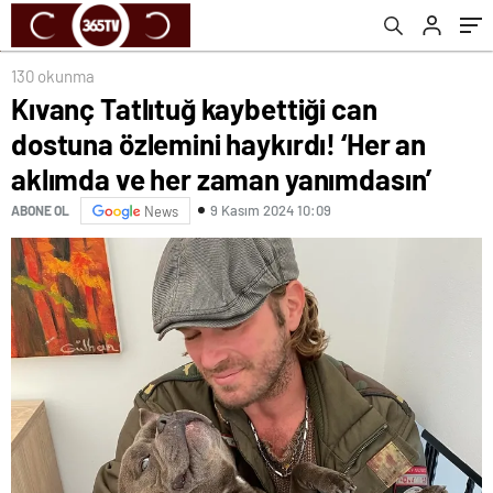
zaman yanımdasın’
130 okunma
Kıvanç Tatlıtuğ kaybettiği can
dostuna özlemini haykırdı! ‘Her an
aklımda ve her zaman yanımdasın’
9 Kasım 2024 10:09
ABONE OL
News