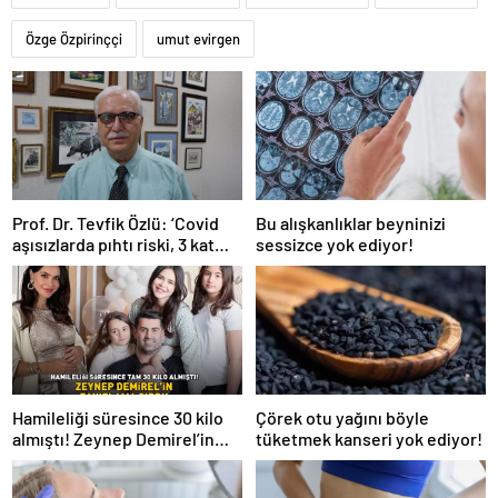
Özge Özpirinççi
umut evirgen
Prof. Dr. Tevfik Özlü: ‘Covid
Bu alışkanlıklar beyninizi
aşısızlarda pıhtı riski, 3 kat
sessizce yok ediyor!
daha fazla’
Hamileliği süresince 30 kilo
Çörek otu yağını böyle
almıştı! Zeynep Demirel’in
tüketmek kanseri yok ediyor!
zayıflama sırrı! MUCİZEVİ
ETKİ!