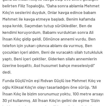
belirten Filiz Topaloğlu, “Daha sonra ablamla Mehmet
Kılıç’ın seslerini duyduk. Onlar kavga edince babam
Mehmet ile kavga etmeye başladı. Benim kafamda
sopa kırıldı. Saçımdan tutup sürüklediler. Ben de
kendimi koruyordum. Babamı vurduktan sonra Ali
İhsan Kılıç gidip geldi. Dönünce annemi vurdu. Ben
telefon için yukarı çıkınca ablamı da vurmuş. Ben
çocukları içeri aldım. Beni de vuracaktı silah tutukluluk
yaptı. Beni içeri çektiler. Giderken silahı annemlerin
üzerine boşalttı. Asıl husumet bahçe meselesiydi”
dedi.
Funda Güçlü’nün eşi Rıdvan Güçlü ise Mehmet Kılıç ve
oğlu Köksal Kılıç’ın olayı tasarladığını öne sürüp, “Ali
İhsan Kılıç ile bizim sorunumuz yoktu. 100 metre arsayı
30 yıl kullanmış. Ali İhsan Kılıç’ın gelini de eşime ‘Sizin