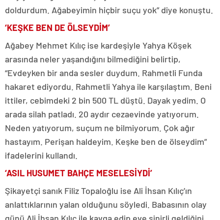
doldurdum. Ağabeyimin hiçbir suçu yok” diye konuştu.
‘KEŞKE BEN DE ÖLSEYDİM’
Ağabey Mehmet Kılıç ise kardeşiyle Yahya Köşek
arasında neler yaşandığını bilmediğini belirtip,
“Evdeyken bir anda sesler duydum. Rahmetli Funda
hakaret ediyordu. Rahmetli Yahya ile karşılaştım. Beni
ittiler, cebimdeki 2 bin 500 TL düştü. Dayak yedim. O
arada silah patladı. 20 aydır cezaevinde yatıyorum.
Neden yatıyorum, suçum ne bilmiyorum. Çok ağır
hastayım. Perişan haldeyim. Keşke ben de ölseydim”
ifadelerini kullandı.
‘ASIL HUSUMET BAHÇE MESELESİYDİ’
Şikayetçi sanık Filiz Topaloğlu ise Ali İhsan Kılıç’ın
anlattıklarının yalan olduğunu söyledi. Babasının olay
günü Ali İhsan Kılıç ile kavga edip eve sinirli geldiğini