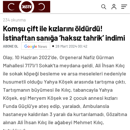
234 okunma
Komşu çift ile kızlarını öldürdü!
İstinaftan sanığa ‘haksız tahrik’ indimi
28 Mart 2024 00:42
ABONE OL
News
Olay, 10 Haziran 2022’de, Orgeneral Nafiz Gürman
Mahallesi 7171/1 Sokak’ta meydana geldi. Ali İhsan Kılıç
ile sokak köpeği besleme ve arsa meseleleri nedeniyle
husumetli olduğu Yahya Köşek arasında tartışma çıktı.
Tartışmanın büyümesi ile Kılıç, tabancayla Yahya
Köşek, eşi Meryem Köşek ve 2 çocuk annesi kızları
Funda Güçlü’ye ateş edip, yaraladı. Ambulansla
hastaneye kaldırılan 3 yaralı da kurtarılamadı. Gözaltına
alınan Ali İhsan Kılıç ile ağabeyi Mehmet Kılıç,