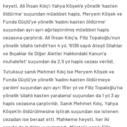
heyeti, Ali İhsan Kılıç’ı Yahya Köşek’e yönelik ‘kasten
öldürme’ suçundan müebbet hapis, Meryem Köşek ve
Funda Güçlü’ye yönelik ‘kadını kasten öldürme’
suçundan ayrı ayrı ağırlaştırılmış müebbet hapis
cezasına çarptırdı. Ali İhsan Kılıç’a, Filiz Topaloğlu’nun
yönelik ‘silahlı tehdit’ten 4 yıl, ‘6136 sayılı Ateşli Silahlar
ve Bıçaklar ile Diğer Aletler Hakkındaki Kanun’a
muhalefet’ suçundan da 2,5 yıl hapis cezası verildi.
Tutuksuz sanık Mehmet Kılıç ise Meryem Köşek ve
Funda Güçlü’ye yönelik ‘kadını kasten öldürmeye
yardım’ suçundan ayrı ayrı 15’er yıl ve Filiz Topaloğlu’na
yönelik ‘silahlı kasten yaralama’ suçundan da 1 yıl 3 ay
hapis cezasına çarptırıldı. Sanık Mehmet Kılıç, Yahya
Köşek’in öldürülmesine iştirak suçundan ise istenen
cezadan ise beraat etti. Mahkeme heyeti, her iki
sanığa da indirim uygulamadı. Müşteki-sanık Filiz