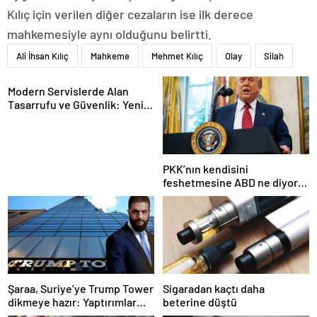
Kılıç için verilen diğer cezaların ise ilk derece
mahkemesiyle aynı olduğunu belirtti.
Ali İhsan Kılıç
Mahkeme
Mehmet Kılıç
Olay
Silah
Modern Servislerde Alan
Tasarrufu ve Güvenlik: Yeni
Nesil Lift Çözümleri
PKK’nın kendisini
feshetmesine ABD ne diyor?
İlk açıklama
Şaraa, Suriye’ye Trump Tower
Sigaradan kaçtı daha
dikmeye hazır: Yaptırımlar
beterine düştü
bitsin yeter