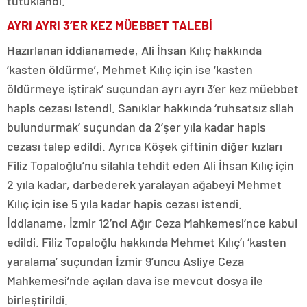
tutuklandı.
AYRI AYRI 3’ER KEZ MÜEBBET TALEBİ
Hazırlanan iddianamede, Ali İhsan Kılıç hakkında
‘kasten öldürme’, Mehmet Kılıç için ise ‘kasten
öldürmeye iştirak’ suçundan ayrı ayrı 3’er kez müebbet
hapis cezası istendi. Sanıklar hakkında ‘ruhsatsız silah
bulundurmak’ suçundan da 2’şer yıla kadar hapis
cezası talep edildi. Ayrıca Köşek çiftinin diğer kızları
Filiz Topaloğlu’nu silahla tehdit eden Ali İhsan Kılıç için
2 yıla kadar, darbederek yaralayan ağabeyi Mehmet
Kılıç için ise 5 yıla kadar hapis cezası istendi.
İddianame, İzmir 12’nci Ağır Ceza Mahkemesi’nce kabul
edildi. Filiz Topaloğlu hakkında Mehmet Kılıç’ı ‘kasten
yaralama’ suçundan İzmir 9’uncu Asliye Ceza
Mahkemesi’nde açılan dava ise mevcut dosya ile
birleştirildi.