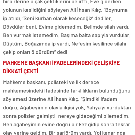
birbirlerine bıçak çektiklerini belirtti. Eve giderken
yolunun kesildiğini söyleyen Ali İhsan Kılıç, “Boynuma
ip atıldı. ‘Seni kurban olarak keseceğiz’ dediler.
Dövdüler beni. Evime gidemedim. Belimde silah vardı.
Ben vurmak istemedim. Başıma balta sapıyla vurdular.
Düştüm. Boğazımda ip vardı. Nefesim kesilince silahı
çekip onları öldürdüm” dedi.
MAHKEME BAŞKANI İFADELERİNDEKİ ÇELİŞKİYE
DİKKATİ ÇEKTİ
Mahkeme başkanı, polisteki ve ilk derece
mahkemesindeki ifadesinde farklılıkların bulunduğunu
söylemesi üzerine Ali İhsan Kılıç, “Şimdiki ifadem
doğru. Ağabeyimin olayla ilgisi yok. Yahya’yı vurduktan
sonra polisler gelmişti, nereye gideceğimi bilemedim.
Ben ağabeyimin evine doğru bir kez gidip sonra tekrar
olay yerine geldim. Bir şarjörüm vardı. Yol kenarında