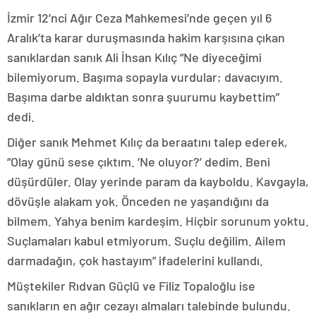
İzmir 12’nci Ağır Ceza Mahkemesi’nde geçen yıl 6
Aralık’ta karar duruşmasında hakim karşısına çıkan
sanıklardan sanık Ali İhsan Kılıç “Ne diyeceğimi
bilemiyorum. Başıma sopayla vurdular; davacıyım.
Başıma darbe aldıktan sonra şuurumu kaybettim”
dedi.
Diğer sanık Mehmet Kılıç da beraatını talep ederek,
“Olay günü sese çıktım. ‘Ne oluyor?’ dedim. Beni
düşürdüler. Olay yerinde param da kayboldu. Kavgayla,
dövüşle alakam yok. Önceden ne yaşandığını da
bilmem. Yahya benim kardeşim. Hiçbir sorunum yoktu.
Suçlamaları kabul etmiyorum. Suçlu değilim. Ailem
darmadağın, çok hastayım” ifadelerini kullandı.
Müştekiler Rıdvan Güçlü ve Filiz Topaloğlu ise
sanıkların en ağır cezayı almaları talebinde bulundu.