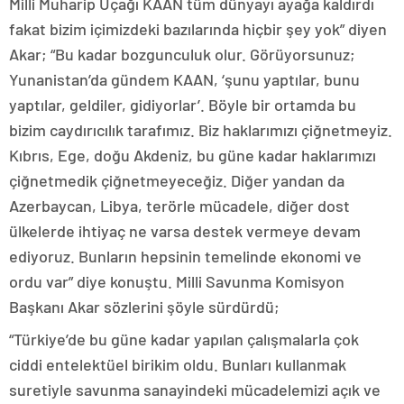
Milli Muharip Uçağı KAAN tüm dünyayı ayağa kaldırdı
fakat bizim içimizdeki bazılarında hiçbir şey yok” diyen
Akar; “Bu kadar bozgunculuk olur. Görüyorsunuz;
Yunanistan’da gündem KAAN, ‘şunu yaptılar, bunu
yaptılar, geldiler, gidiyorlar’. Böyle bir ortamda bu
bizim caydırıcılık tarafımız. Biz haklarımızı çiğnetmeyiz.
Kıbrıs, Ege, doğu Akdeniz, bu güne kadar haklarımızı
çiğnetmedik çiğnetmeyeceğiz. Diğer yandan da
Azerbaycan, Libya, terörle mücadele, diğer dost
ülkelerde ihtiyaç ne varsa destek vermeye devam
ediyoruz. Bunların hepsinin temelinde ekonomi ve
ordu var” diye konuştu. Milli Savunma Komisyon
Başkanı Akar sözlerini şöyle sürdürdü;
“Türkiye’de bu güne kadar yapılan çalışmalarla çok
ciddi entelektüel birikim oldu. Bunları kullanmak
suretiyle savunma sanayindeki mücadelemizi açık ve