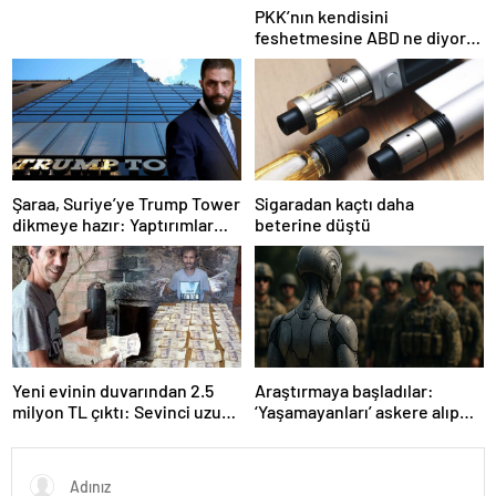
PKK’nın kendisini
feshetmesine ABD ne diyor?
İlk açıklama
Şaraa, Suriye’ye Trump Tower
Sigaradan kaçtı daha
dikmeye hazır: Yaptırımlar
beterine düştü
bitsin yeter
Yeni evinin duvarından 2.5
Araştırmaya başladılar:
milyon TL çıktı: Sevinci uzun
‘Yaşamayanları’ askere alıp
sürmedi
ordu kuracaklar