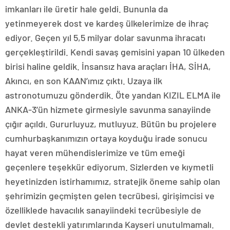
imkanları ile üretir hale geldi. Bununla da
yetinmeyerek dost ve kardeş ülkelerimize de ihraç
ediyor. Geçen yıl 5,5 milyar dolar savunma ihracatı
gerçekleştirildi. Kendi savaş gemisini yapan 10 ülkeden
birisi haline geldik. İnsansız hava araçları İHA, SİHA,
Akıncı, en son KAAN’ımız çıktı. Uzaya ilk
astronotumuzu gönderdik. Öte yandan KIZIL ELMA ile
ANKA-3’ün hizmete girmesiyle savunma sanayiinde
çığır açıldı. Gururluyuz, mutluyuz. Bütün bu projelere
cumhurbaşkanımızın ortaya koyduğu irade sonucu
hayat veren mühendislerimize ve tüm emeği
geçenlere teşekkür ediyorum. Sizlerden ve kıymetli
heyetinizden istirhamımız, stratejik öneme sahip olan
şehrimizin geçmişten gelen tecrübesi, girişimcisi ve
özelliklede havacılık sanayiindeki tecrübesiyle de
devlet destekli yatırımlarında Kayseri unutulmamalı.