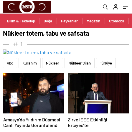
Bilim & Teknoloji
Doğa
Hayvanlar
Magazin
Otomobil
Nükleer totem, tabu ve safsata
1
Abd
Kullanım
Nükleer
Nükleer Silah
Türkiye
Amasya’da Yıldırım Düşmesi
Zirve IEEE Etkinliği
Canlı Yayında Görüntülendi
Erciyes’te