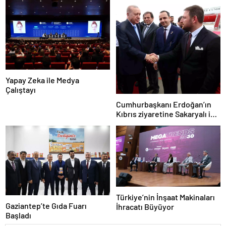
Yapay Zeka ile Medya
Çalıştayı
Cumhurbaşkanı Erdoğan’ın
Kıbrıs ziyaretine Sakaryalı iş
insanı da eşlik etti
Türkiye’nin İnşaat Makinaları
Gaziantep’te Gıda Fuarı
İhracatı Büyüyor
Başladı