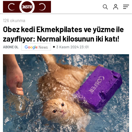
126 okunma
Obez kedi Ekmekpilates ve yüzme ile
zayıflıyor: Normal kilosunun iki katı!
3 Kasım 2024 23:01
ABONE OL
News