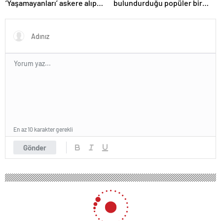
‘Yaşamayanları’ askere alıp
bulundurduğu popüler bir
ordu kuracaklar
seyahat eşyasını yasakladı!
En az 10 karakter gerekli
Gönder