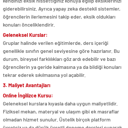
kendinizi eksik hissettiğiniz konuya eğilip eksiklerinizi
giderebilirsiniz. Ayrıca yapay zeka destekli sistemler,
öğrencilerin ilerlemesini takip eder, eksik oldukları
konuları önceliklendirir.
Geleneksel Kurslar:
Gruplar halinde verilen eğitimlerde, ders içeriği
genellikle sınıfın genel seviyesine göre hazırlanır. Bu
durum, bireysel farklılıkları göz ardı edebilir ve bazı
öğrencilerin ya geride kalmasına ya da bildiği konuları
tekrar ederek sıkılmasına yol açabilir.
3. Maliyet Avantajları
Online İngilizce Kursu:
Geleneksel kurslara kıyasla daha uygun maliyetlidir.
Fiziksel mekan, materyal ve ulaşım gibi ek masraflar
olmadan hizmet sunulur. Üstelik birçok platform
ücretsiz ya da düşük ücretli deneme dersleri sunarak