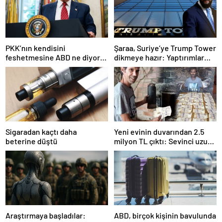
PKK’nın kendisini
Şaraa, Suriye’ye Trump Tower
feshetmesine ABD ne diyor?
dikmeye hazır: Yaptırımlar
İlk açıklama
bitsin yeter
Sigaradan kaçtı daha
Yeni evinin duvarından 2.5
beterine düştü
milyon TL çıktı: Sevinci uzun
sürmedi
Araştırmaya başladılar:
ABD, birçok kişinin bavulunda