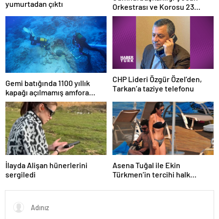
yumurtadan çıktı
Orkestrası ve Korosu 23
Nisan’da ilk kez sahne alacak
CHP Lideri Özgür Özel’den,
Gemi batığında 1100 yıllık
Tarkan’a taziye telefonu
kapağı açılmamış amfora
bulundu
İlayda Alişan hünerlerini
Asena Tuğal ile Ekin
sergiledi
Türkmen’in tercihi halk
plajları