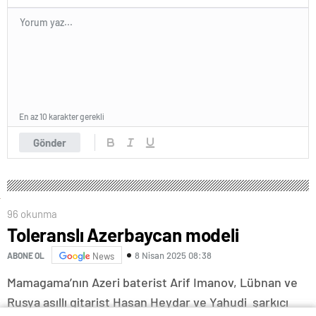
En az 10 karakter gerekli
Gönder
96 okunma
Toleranslı Azerbaycan modeli
8 Nisan 2025 08:38
ABONE OL
News
Mamagama’nın Azeri baterist Arif Imanov, Lübnan ve
Rusya asıllı gitarist Hasan Heydar ve Yahudi şarkıcı