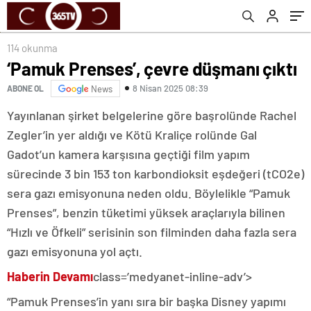
114 okunma
‘Pamuk Prenses’, çevre düşmanı çıktı
8 Nisan 2025 08:39
ABONE OL
News
Yayınlanan şirket belgelerine göre başrolünde Rachel
Zegler’in yer aldığı ve Kötü Kraliçe rolünde Gal
Gadot’un kamera karşısına geçtiği film yapım
sürecinde 3 bin 153 ton karbondioksit eşdeğeri (tCO2e)
sera gazı emisyonuna neden oldu. Böylelikle “Pamuk
Prenses”, benzin tüketimi yüksek araçlarıyla bilinen
“Hızlı ve Öfkeli” serisinin son filminden daha fazla sera
gazı emisyonuna yol açtı.
Haberin Devamı
class=’medyanet-inline-adv’>
“Pamuk Prenses’in yanı sıra bir başka Disney yapımı