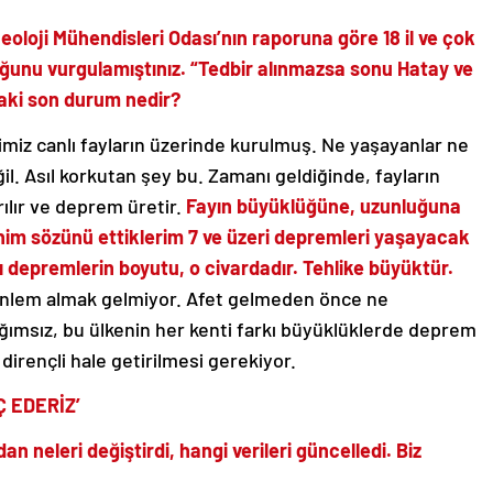
eoloji Mühendisleri Odası’nın raporuna göre 18 il ve çok
duğunu vurgulamıştınız. “Tedbir alınmazsa sonu Hatay ve
daki son durum nedir?
timiz canlı fayların üzerinde kurulmuş. Ne yaşayanlar ne
l. Asıl korkutan şey bu. Zamanı geldiğinde, fayların
ılır ve deprem üretir.
Fayın büyüklüğüne, uzunluğuna
im sözünü ettiklerim 7 ve üzeri depremleri yaşayacak
ı depremlerin boyutu, o civardadır. Tehlike büyüktür.
önlem almak gelmiyor. Afet gelmeden önce ne
msız, bu ülkenin her kenti farkı büyüklüklerde deprem
irençli hale getirilmesi gerekiyor.
Ç EDERİZ’
n neleri değiştirdi, hangi verileri güncelledi. Biz