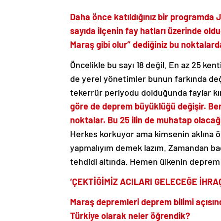
Daha önce katıldığınız bir programda J
sayıda ilçenin fay hatları üzerinde ol
Maraş gibi olur” dediğiniz bu noktalar
Öncelikle bu sayı 18 değil. En az 25 ken
de yerel yönetimler bunun farkında deği
tekerrür periyodu dolduğunda faylar kır
göre de deprem büyüklüğü değişir. Ben
noktalar. Bu 25 ilin de muhatap olacağ
Herkes korkuyor ama kimsenin aklına 
yapmalıyım demek lazım. Zamandan bağı
tehdidi altında. Hemen ülkenin deprem d
‘ÇEKTİĞİMİZ ACILARI GELECEĞE İHRA
Maraş depremleri deprem bilimi açısında
Türkiye olarak neler öğrendik?