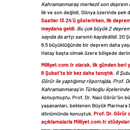
Kahramanmaraş merkezli son deprem 
ilk ve son değildi. Dünya üzerinde pek
Saatler 13.24’ü gösterirken, ilk depr
meydana geldi.
Bu çok büyük 2 deprem
sayıda da artçı sarsıntı kaydedildi.
20 Şu
6.5 büyüklüğünde bir deprem daha yaş
Hatay başta olmak üzere bölgede derin 
Milliyet.com.tr olarak, ilk günden beri 
6 Şubat’ta bir kez daha tanıştık.
6 Şuba
Görür ile yaptığımız röportajda, Prof. Dr
Kahramanmaraş’ın Türkoğlu ilçelerinde y
konuşmuştu.
Prof. Dr. Naci Görür’ün b
yaşananları, beklenen Büyük Marmara Dep
dönümünde konuştuk.
Prof. Dr. Görür
açıklamalarla Milliyet.com.tr stüdyolar