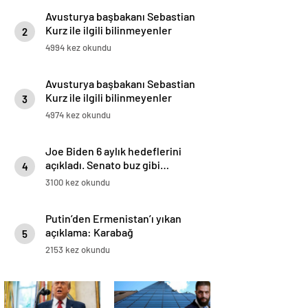
Avusturya başbakanı Sebastian
Kurz ile ilgili bilinmeyenler
2
4994 kez okundu
Avusturya başbakanı Sebastian
Kurz ile ilgili bilinmeyenler
3
4974 kez okundu
Joe Biden 6 aylık hedeflerini
açıkladı. Senato buz gibi…
4
3100 kez okundu
Putin’den Ermenistan’ı yıkan
açıklama: Karabağ
5
Azerbaycan’ın ayrılmaz bir
2153 kez okundu
parçasıdır!