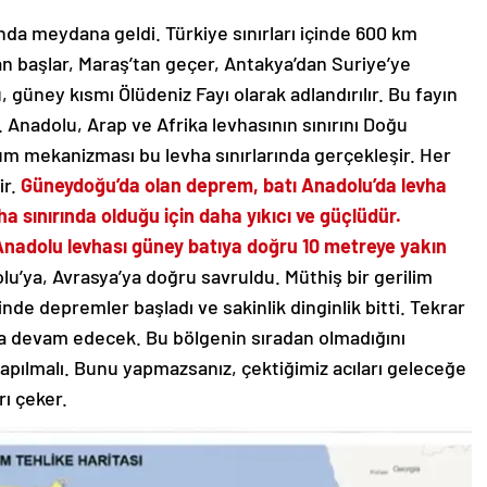
da meydana geldi. Türkiye sınırları içinde 600 km
an başlar, Maraş’tan geçer, Antakya’dan Suriye’ye
üney kısmı Ölüdeniz Fayı olarak adlandırılır. Bu fayın
ır. Anadolu, Arap ve Afrika levhasının sınırını Doğu
m mekanizması bu levha sınırlarında gerçekleşir. Her
ir.
Güneydoğu’da olan deprem, batı Anadolu’da levha
sınırında olduğu için daha yıkıcı ve güçlüdür.
adolu levhası güney batıya doğru 10 metreye yakın
u’ya, Avrasya’ya doğru savruldu. Müthiş bir gerilim
e depremler başladı ve sakinlik dinginlik bitti. Tekrar
a devam edecek. Bu bölgenin sıradan olmadığını
yapılmalı. Bunu yapmazsanız, çektiğimiz acıları geleceğe
rı çeker.