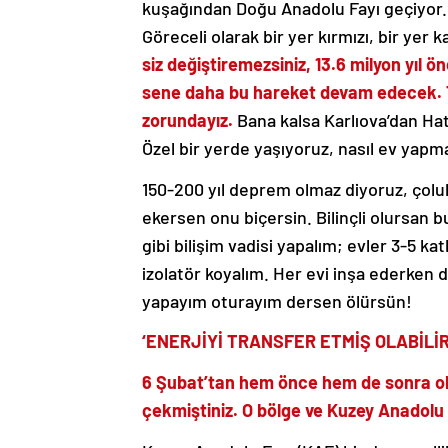
kuşağından Doğu Anadolu Fayı geçiyor. D
Göreceli olarak bir yer kırmızı, bir yer k
siz değiştiremezsiniz, 13.6 milyon yıl ön
sene daha bu hareket devam edecek. T
zorundayız.
Bana kalsa Karlıova’dan Hat
Özel bir yerde yaşıyoruz, nasıl ev yapm
150-200 yıl deprem olmaz diyoruz, çol
ekersen onu biçersin. Bilinçli olursan 
gibi bilişim vadisi yapalım; evler 3-5 ka
izolatör koyalım. Her evi inşa ederken 
yapayım oturayım dersen ölürsün!
‘ENERJİYİ TRANSFER ETMİŞ OLABİLİR
6 Şubat’tan hem önce hem de sonra ola
çekmiştiniz. O bölge ve Kuzey Anadolu F