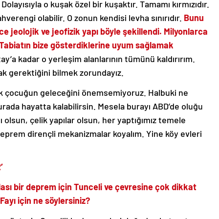
olayısıyla o kuşak özel bir kuşaktır. Tamamı kırmızıdır.
ahverengi olabilir. O zonun kendisi levha sınırıdır.
Bunu
ce jeolojik ve jeofizik yapı böyle şekillendi. Milyonlarca
abiatın bize gösterdiklerine uyum sağlamak
ay’a kadar o yerleşim alanlarının tümünü kaldırırım.
ak gerektiğini bilmek zorundayız.
uk çocuğun geleceğini önemsemiyoruz. Halbuki ne
burada hayatta kalabilirsin. Mesela burayı ABD’de oluğu
tlı olsun, çelik yapılar olsun, her yaptığımız temele
deprem dirençli mekanizmalar koyalım. Yine köy evleri
’
sı bir deprem için Tunceli ve çevresine çok dikkat
ayı için ne söylersiniz?