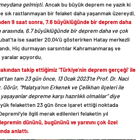
meydana gelmişti.
Ancak bu büyük deprem ne yazık ki
 de sık rastlanmayan bir felaket daha yaşanmak üzereydi.
emden 9 saat sonra, 7.6 büyüklüğünde bir deprem daha
 arasında, 6.7 büyüklüğünde bir deprem daha ve çok
bat’ta ise saatler 20.04’ü gösterirken Hatay merkezli
andı. Hiç durmayan sarsıntılar Kahramanmaraş ve
yaralar açıyordu.
yakından takip ettiğimiz ‘Türkiye’nin deprem gerçeği’ ile
t’tan tam 23 gün önce, 13 Ocak 2023’te Prof. Dr. Naci
. Görür, “Malatya’nın Erkenek ve Çelikhan ilçeleri ile
aşayanlar depreme karşı hazırlıklı olmalılar” diye
üyük felaketten 23 gün önce işaret ettiği noktada
remi’yle ilgili merak edilenleri felaketin yıl
 depremin dününü, bugününü ve yarınını çok özel
ında anlattı.