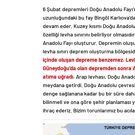
6 Şubat depremleri Doğu Anadolu Fayı’n
uzunluğundaki bu fay Bingöl Karlıova’d
devam eder. Kuzey kısmı Doğu Anadolu, g
özelliği levha sınırını belirliyor olmasıd
Anadolu Fayı oluşturur. Depremin oluşu
levha sınırı deprem oluşturma bölgesid
içinde oluşan depreme benzemez. Levha 
Güneydoğu’da olan depremden sonra An
atıma uğradı.
Arap levhası, Doğu Anadol
meydana getirdi. Doğu Anadolu çevresind
denge sağlanana kadar bu bir süre dah
bilinmeli ve ona göre şehir planlaması 
ihraç ederiz. Bizim torunlarımız bu acıla