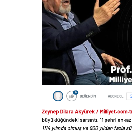
0
BEĞENDİM
ABONE OL
Zeynep Dilara Akyürek / Milliyet.com.t
büyüklüğündeki sarsıntı, 11 şehri enkaz 
1114 yılında olmuş ve 900 yıldan fazla s