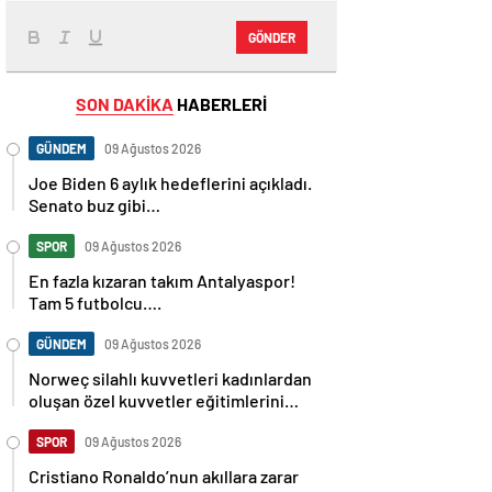
GÖNDER
SON DAKİKA
HABERLERİ
GÜNDEM
09 Ağustos 2026
Joe Biden 6 aylık hedeflerini açıkladı.
Senato buz gibi…
SPOR
09 Ağustos 2026
En fazla kızaran takım Antalyaspor!
Tam 5 futbolcu….
GÜNDEM
09 Ağustos 2026
Norweç silahlı kuvvetleri kadınlardan
oluşan özel kuvvetler eğitimlerini
başlattı.
SPOR
09 Ağustos 2026
Cristiano Ronaldo’nun akıllara zarar