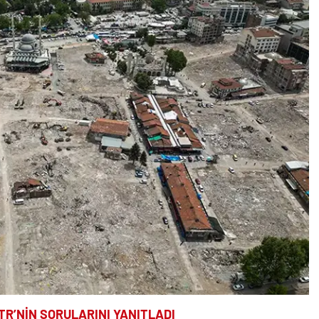
.TR’NİN SORULARINI YANITLADI