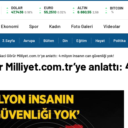
DOLAR
EURO
ALTIN
BITCOIN
47,7436
55,2510
6.660,55
%
0.18%
0.32%
2,59
Ekonomi
Spor
Kadın
Foto Galeri
Videolar
3.Sayfa
Avrupa
Bülten
Din
Eğitim
Hayat
Politika
Naci Görür Milliyet.com.tr’ye anlattı: 4 milyon insanın can güvenliği yok!
r Milliyet.com.tr’ye anlattı: