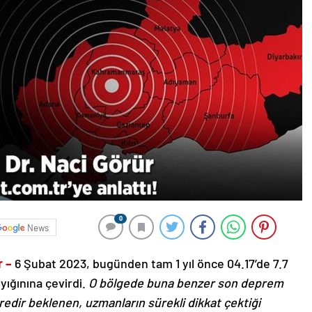
0
News
r –
6 Şubat 2023, bugünden tam 1 yıl önce 04.17’de 7.7
yığınına çevirdi.
O bölgede buna benzer son deprem
üredir beklenen, uzmanların sürekli dikkat çektiği