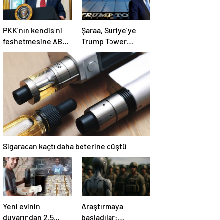
PKK’nın kendisini
Şaraa, Suriye’ye
feshetmesine ABD
Trump Tower
ne diyor? İlk
dikmeye hazır:
açıklama
Yaptırımlar bitsin
yeter
Sigaradan kaçtı daha beterine düştü
Yeni evinin
Araştırmaya
duvarından 2.5
başladılar: