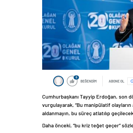
0
BEĞENDİM
ABONE OL
Cumhurbaşkanı Tayyip Erdoğan, son dön
vurgulayarak, “Bu manipülatif olayların 
aldanmayın, bu süreç atlatılıp geçilecek
Daha önceki, “bu kriz teğet geçer” sözl