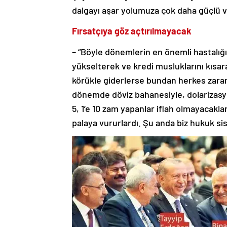
dalgayı aşar yolumuza çok daha güçlü ve
Fırsatçıya göz açtırılmayacak
– “Böyle dönemlerin en önemli hastalığı fı
yükselterek ve kredi musluklarını kısara
körükle giderlerse bundan herkes zarar
dönemde döviz bahanesiyle, dolarizasyonl
5, 1’e 10 zam yapanlar iflah olmayacakl
palaya vururlardı. Şu anda biz hukuk sist