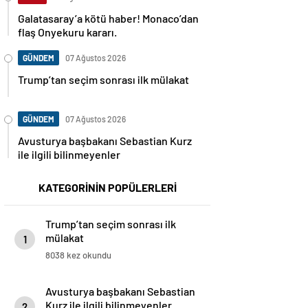
Galatasaray’a kötü haber! Monaco’dan
flaş Onyekuru kararı.
GÜNDEM
07 Ağustos 2026
Trump’tan seçim sonrası ilk mülakat
GÜNDEM
07 Ağustos 2026
Avusturya başbakanı Sebastian Kurz
ile ilgili bilinmeyenler
KATEGORİNİN POPÜLERLERİ
Trump’tan seçim sonrası ilk
mülakat
1
8038 kez okundu
Avusturya başbakanı Sebastian
Kurz ile ilgili bilinmeyenler
2