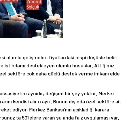
eki olumlu gelişmeler, fiyatlardaki nispi düşüşle belirli
ve istihdamı destekleyen olumlu hususlar. Attığımız
reel sektöre çok daha güçlü destek verme imkanı elde
assasiyetim aynıdır, değişen bir şey yoktur. Merkez
arını kendisi alır o ayrı. Bunun dışında özel sektöre ait
eket ediyor, Merkez Bankası’nın açıkladığı karara
rsunuz ta 50’lelere varan şu anda faiz uygulaması var.