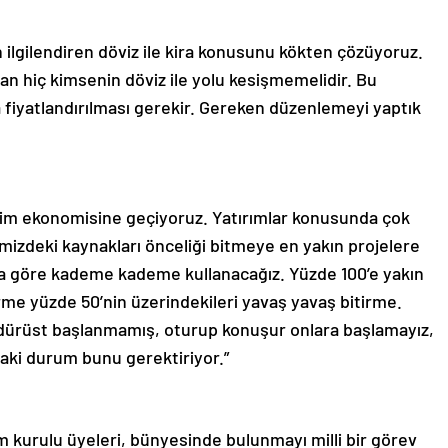
n ilgilendiren döviz ile kira konusunu kökten çözüyoruz.
mayan hiç kimsenin döviz ile yolu kesişmemelidir. Bu
la fiyatlandırılması gerekir. Gereken düzenlemeyi yaptık
rim ekonomisine geçiyoruz. Yatırımlar konusunda çok
limizdeki kaynakları önceliği bitmeye en yakın projelere
a göre kademe kademe kullanacağız. Yüzde 100’e yakın
irme yüzde 50’nin üzerindekileri yavaş yavaş bitirme.
dürüst başlanmamış, oturup konuşur onlara başlamayız,
daki durum bunu gerektiriyor.”
m kurulu üyeleri, bünyesinde bulunmayı milli bir görev