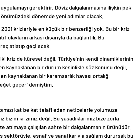
uygulamayı gerektirir. Döviz dalgalanmasına ilişkin pek
uz önümüzdeki dönemde yeni adımlar olacak.
2001 krizleriyle en küçük bir benzerliği yok. Bu bir kriz
f olayların arkası dışarıyla da bağlantılı. Bu
eç atlatıp geçilecek.
i kriz de küresel değil, Türkiye’nin kendi dinamiklerinin
en kaynaklanan bir durum kesinlikle söz konusu değil.
den kaynaklanan bir karamsarlık havası ortalığı
 teğet geçer’ demiştim.
bımızı kat be kat telafi eden neticelerle yolumuza
 bizim krizimiz değil. Bu yaşadıklarımız bize zorla
e atılmaya çalışılan sahte bir dalgalanmanın ürünüdür.
ans sektörüyle, esnaf ve sanatkarıyla sağlam durursak bu