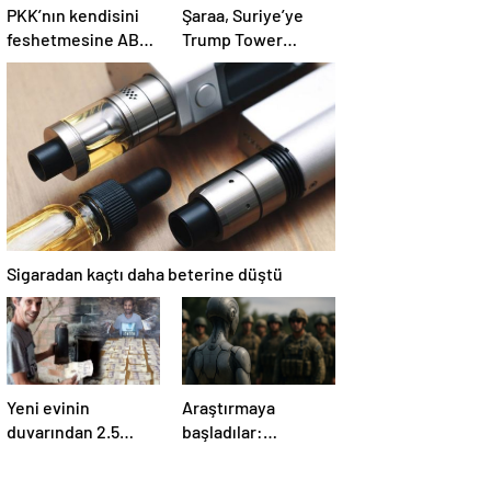
PKK’nın kendisini
Şaraa, Suriye’ye
feshetmesine ABD
Trump Tower
ne diyor? İlk
dikmeye hazır:
açıklama
Yaptırımlar bitsin
yeter
Sigaradan kaçtı daha beterine düştü
Yeni evinin
Araştırmaya
duvarından 2.5
başladılar:
milyon TL çıktı:
‘Yaşamayanları’
Sevinci uzun
askere alıp ordu