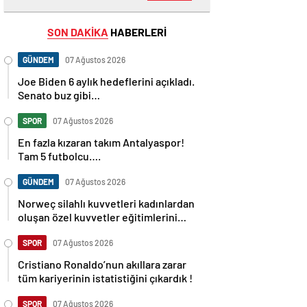
SON DAKİKA
HABERLERİ
GÜNDEM
07 Ağustos 2026
Joe Biden 6 aylık hedeflerini açıkladı.
Senato buz gibi…
SPOR
07 Ağustos 2026
En fazla kızaran takım Antalyaspor!
Tam 5 futbolcu….
GÜNDEM
07 Ağustos 2026
Norweç silahlı kuvvetleri kadınlardan
oluşan özel kuvvetler eğitimlerini
başlattı.
SPOR
07 Ağustos 2026
Cristiano Ronaldo’nun akıllara zarar
tüm kariyerinin istatistiğini çıkardık !
SPOR
07 Ağustos 2026