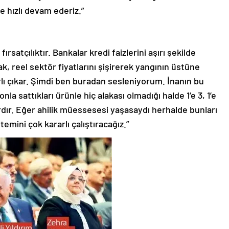
 hızlı devam ederiz.”
rsatçılıktır. Bankalar kredi faizlerini aşırı şekilde
k, reel sektör fiyatlarını şişirerek yangının üstüne
lı çıkar. Şimdi ben buradan sesleniyorum. İnanın bu
a sattıkları ürünle hiç alakası olmadığı halde 1’e 3, 1’e
ardır. Eğer ahilik müessesesi yaşasaydı herhalde bunları
emini çok kararlı çalıştıracağız.”