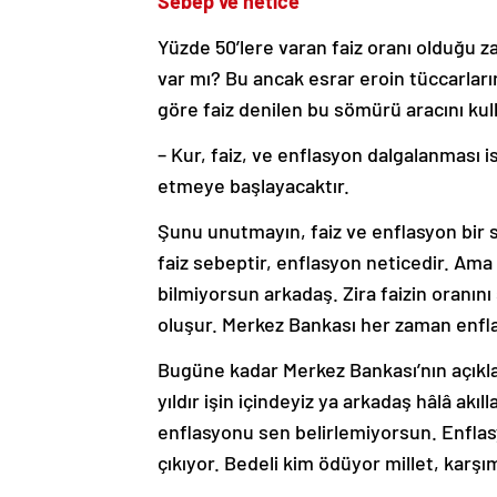
Sebep ve netice
Yüzde 50’lere varan faiz oranı olduğu za
var mı? Bu ancak esrar eroin tüccarlar
göre faiz denilen bu sömürü aracını kul
– Kur, faiz, ve enflasyon dalgalanması 
etmeye başlayacaktır.
Şunu unutmayın, faiz ve enflasyon bir s
faiz sebeptir, enflasyon neticedir. Ama 
bilmiyorsun arkadaş. Zira faizin oranın
oluşur. Merkez Bankası her zaman enflas
Bugüne kadar Merkez Bankası’nın açıkl
yıldır işin içindeyiz ya arkadaş hâlâ ak
enflasyonu sen belirlemiyorsun. Enflas
çıkıyor. Bedeli kim ödüyor millet, karşı