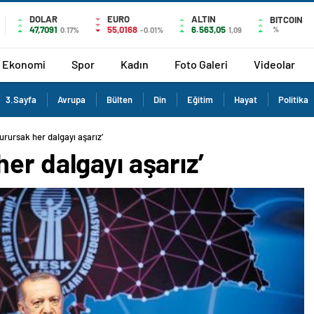
DOLAR
EURO
ALTIN
BITCOIN
47,7091
55,0168
6.563,05
%
0.17%
-0.01%
1,09
Ekonomi
Spor
Kadın
Foto Galeri
Videolar
3.Sayfa
Avrupa
Bülten
Din
Eğitim
Hayat
Politika
urursak her dalgayı aşarız’
er dalgayı aşarız’