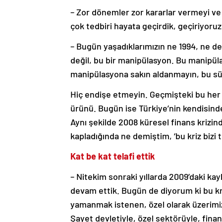
– Zor dönemler zor kararlar vermeyi ve 
çok tedbiri hayata geçirdik, geçiriyor
– Bugün yaşadıklarımızın ne 1994, ne de 
değil, bu bir manipülasyon. Bu manipülati
manipülasyona sakın aldanmayın, bu sür
Hiç endişe etmeyin. Geçmişteki bu her ik
ürünü. Bugün ise Türkiye’nin kendisind
Aynı şekilde 2008 küresel finans krizin
kapladığında ne demiştim, ‘bu kriz bizi
Kat be kat telafi ettik
– Nitekim sonraki yıllarda 2009’daki kay
devam ettik. Bugün de diyorum ki bu kriz
yamanmak istenen, özel olarak üzerimiz
Şayet devletiyle, özel sektörüyle, fin