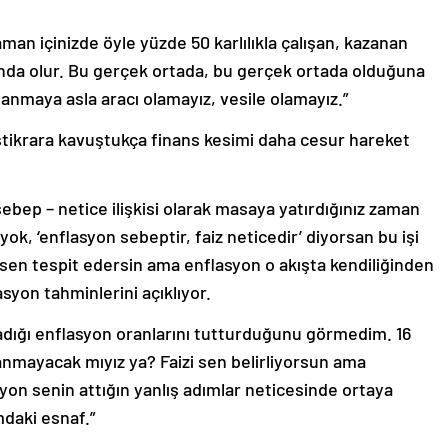
man içinizde öyle yüzde 50 karlılıkla çalışan, kazanan
ında olur. Bu gerçek ortada, bu gerçek ortada olduğuna
lanmaya asla aracı olamayız, vesile olamayız.”
istikrara kavuştukça finans kesimi daha cesur hareket
ebep – netice ilişkisi olarak masaya yatırdığınız zaman
yok, ‘enflasyon sebeptir, faiz neticedir’ diyorsan bu işi
ı sen tespit edersin ama enflasyon o akışta kendiliğinden
yon tahminlerini açıklıyor.
adığı enflasyon oranlarını tutturduğunu görmedim. 16
ıllanmayacak mıyız ya? Faizi sen belirliyorsun ama
yon senin attığın yanlış adımlar neticesinde ortaya
mdaki esnaf.”