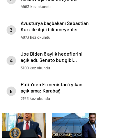
4993 kez okundu
Avusturya başbakanı Sebastian
Kurz ile ilgili bilinmeyenler
3
4973 kez okundu
Joe Biden 6 aylık hedeflerini
açıkladı. Senato buz gibi…
4
3100 kez okundu
Putin’den Ermenistan’ı yıkan
açıklama: Karabağ
5
Azerbaycan’ın ayrılmaz bir
2153 kez okundu
parçasıdır!