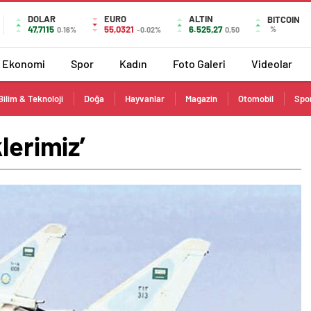
DOLAR
EURO
ALTIN
BITCOIN
47,7115
55,0321
6.525,27
%
0.16%
-0.02%
0,50
Ekonomi
Spor
Kadın
Foto Galeri
Videolar
Bilim & Teknoloji
Doğa
Hayvanlar
Magazin
Otomobil
Spo
lerimiz’