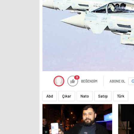
0
BEĞENDİM
ABONE OL
Abd
Çıkar
Nato
Satışı
Türk