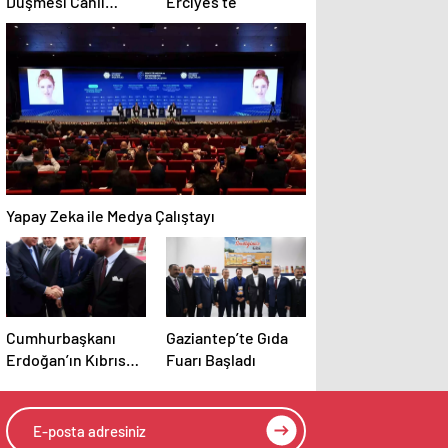
Düşmesi Canlı
Erciyes’te
Yayında
Görüntülendi
Yapay Zeka ile Medya Çalıştayı
Cumhurbaşkanı
Gaziantep’te Gıda
Erdoğan’ın Kıbrıs
Fuarı Başladı
ziyaretine Sakaryalı
iş insanı da eşlik
etti