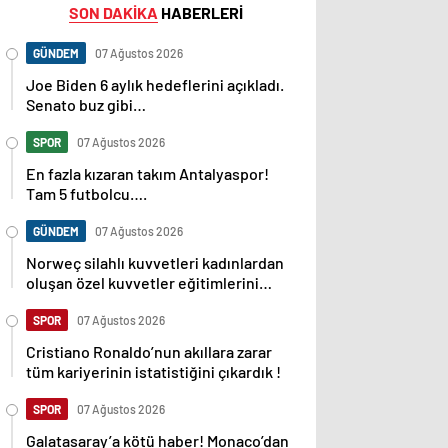
SON DAKİKA
HABERLERİ
GÜNDEM
07 Ağustos 2026
Joe Biden 6 aylık hedeflerini açıkladı.
Senato buz gibi…
SPOR
07 Ağustos 2026
En fazla kızaran takım Antalyaspor!
Tam 5 futbolcu….
GÜNDEM
07 Ağustos 2026
Norweç silahlı kuvvetleri kadınlardan
oluşan özel kuvvetler eğitimlerini
başlattı.
SPOR
07 Ağustos 2026
Cristiano Ronaldo’nun akıllara zarar
tüm kariyerinin istatistiğini çıkardık !
SPOR
07 Ağustos 2026
Galatasaray’a kötü haber! Monaco’dan