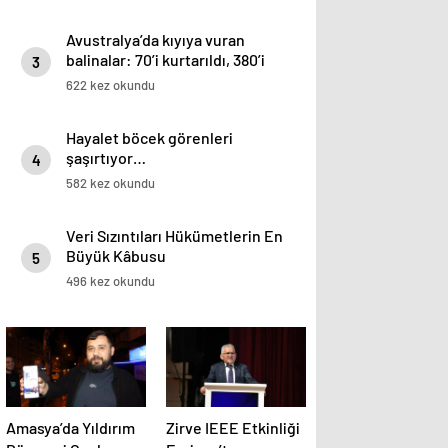
Avustralya’da kıyıya vuran
balinalar: 70’i kurtarıldı, 380’i
3
öldü
622 kez okundu
Hayalet böcek görenleri
şaşırtıyor…
4
582 kez okundu
Veri Sızıntıları Hükümetlerin En
Büyük Kâbusu
5
496 kez okundu
Amasya’da Yıldırım
Zirve IEEE Etkinliği