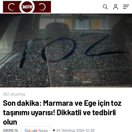
182 okunma
Son dakika: Marmara ve Ege için toz
taşınımı uyarısı! Dikkatli ve tedbirli
olun
24 Temmuz 2024 12:03
ABONE OL
News