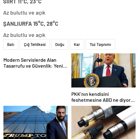
SİİRT 11°C, 23°C
Az bulutlu ve açık
ŞANLIURFA 15°C, 28°C
Az bulutlu ve açık
Batı
Çığ Tehlikesi
Doğu
Kar
Toz Taşınımı
Modern Servislerde Alan
Tasarrufu ve Güvenlik: Yeni
Nesil Lift Çözümleri
PKK’nın kendisini
feshetmesine ABD ne diyor?
İlk açıklama