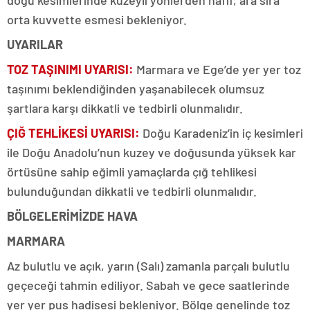
doğu kesimlerinde kuzeyli yönlerden hafif, ara sıra
orta kuvvette esmesi bekleniyor.
UYARILAR
TOZ TAŞINIMI UYARISI:
Marmara ve Ege’de yer yer toz
taşınımı beklendiğinden yaşanabilecek olumsuz
şartlara karşı dikkatli ve tedbirli olunmalıdır.
ÇIĞ TEHLİKESİ UYARISI:
Doğu Karadeniz’in iç kesimleri
ile Doğu Anadolu’nun kuzey ve doğusunda yüksek kar
örtüsüne sahip eğimli yamaçlarda çığ tehlikesi
bulunduğundan dikkatli ve tedbirli olunmalıdır.
BÖLGELERİMİZDE HAVA
MARMARA
Az bulutlu ve açık, yarın (Salı) zamanla parçalı bulutlu
geçeceği tahmin ediliyor. Sabah ve gece saatlerinde
yer yer pus hadisesi bekleniyor. Bölge genelinde toz