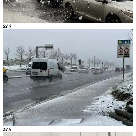
2/
8
3/
8