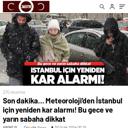
dikkat
270 okunma
Son dakika… Meteoroloji’den İstanbul
için yeniden kar alarmı! Bu gece ve
yarın sabaha dikkat
30 Ocak 2024 00:15
ABONE OL
News