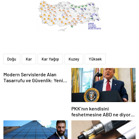
Doğu
Kar
Kar Yağışı
Kuzey
Yüksek
Modern Servislerde Alan
Tasarrufu ve Güvenlik: Yeni
Nesil Lift Çözümleri
PKK’nın kendisini
feshetmesine ABD ne diyor?
İlk açıklama