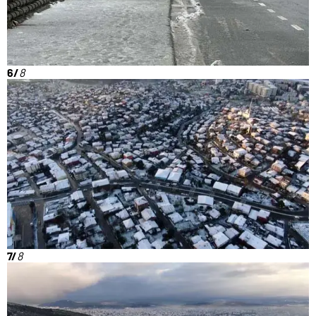
6/
8
7/
8