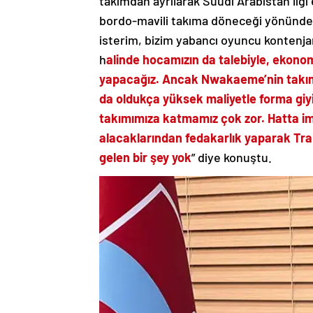
takımdan ayrılarak Suudi Arabistan ligi
bordo-mavili takıma döneceği yönündek
isterim, bizim yabancı oyuncu kontenja
h
alinde hocamızın da talebiyle, ekonom
yapacağız. Ancak Nwakaeme’nin takımı
da oldukça yüksek maliyetle forma giyi
takımımıza katmamız çok zor. Hatta im
alacaklarından fedakarlık yaparak Tr
gelen bir şey yok
” diye konuştu.