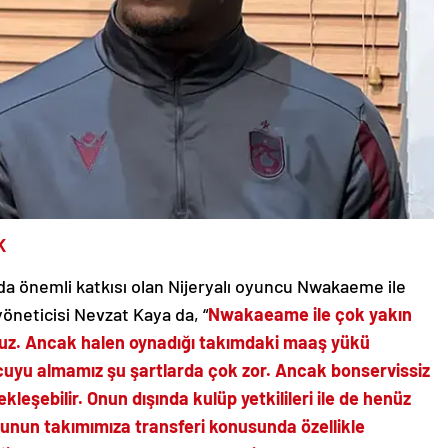
K
a önemli katkısı olan Nijeryalı oyuncu Nwakaeme ile
yöneticisi Nevzat Kaya da, “
Nwakaeame ile çok yakın
ruz. Ancak halen oynadığı takımdaki maaş yükü
cuyu almamız şu şartlarda çok zor. Ancak bonservissiz
ekleşebilir. Onun dışında kulüp yetkilileri ile de henüz
unun takımımıza transferi konusunda özellikle