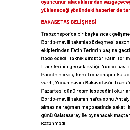
oyuncunun alacaklarından vazgeçeceğ
yükleneceği yönündeki haberler de ta
BAKASETAS GELİŞMESİ
Trabzonspor’da bir başka sıcak gelişm
Bordo-mavili takımla sözleşmesi sezon 
ekiplerinden Fatih Terim’in başına geçt
ifade edildi. Teknik direktör Fatih Terim
transferinin gerçekleştiği, Yunan basın
Panathinaikos, hem Trabzonspor kulübü
vardı. Yunan basını Bakasetas’ın trans
Pazartesi günü resmileşeceğini okurla
Bordo-mavili takımın hafta sonu Antal
almasına rağmen maç saatinde sakatlık
günü Galatasaray ile oynanacak maçta f
kazanmadı.