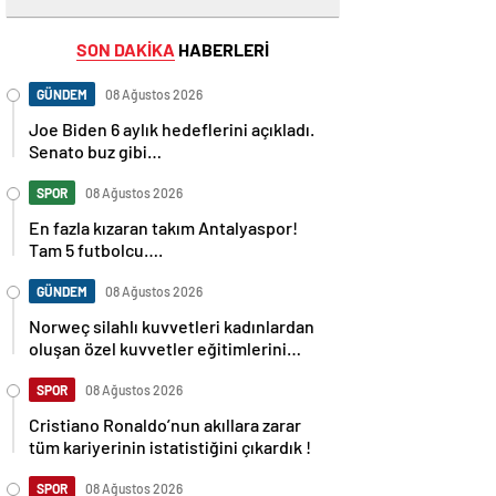
SON DAKİKA
HABERLERİ
GÜNDEM
08 Ağustos 2026
Joe Biden 6 aylık hedeflerini açıkladı.
Senato buz gibi…
SPOR
08 Ağustos 2026
En fazla kızaran takım Antalyaspor!
Tam 5 futbolcu….
GÜNDEM
08 Ağustos 2026
Norweç silahlı kuvvetleri kadınlardan
oluşan özel kuvvetler eğitimlerini
başlattı.
SPOR
08 Ağustos 2026
Cristiano Ronaldo’nun akıllara zarar
tüm kariyerinin istatistiğini çıkardık !
SPOR
08 Ağustos 2026