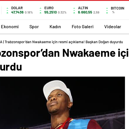
DOLAR
EURO
ALTIN
BITCOIN
47,7436
55,2510
6.660,55
%
0.18%
0.32%
2,59
Ekonomi
Spor
Kadın
Foto Galeri
Videolar
 | Trabzonspor’dan Nwakaeme için resmi açıklama! Başkan Doğan duyurdu
bzonspor’dan Nwakaeme içi
yurdu