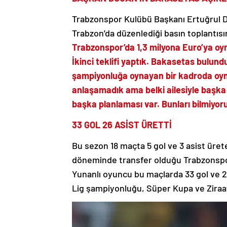
Trabzonspor Kulübü Başkanı Ertuğrul 
Trabzon’da düzenlediği basın toplantısın
Trabzonspor’da 1,3 milyona Euro’ya oynu
İkinci teklifi yaptık. Bakasetas bulun
şampiyonluğa oynayan bir kadroda oyn
anlaşamadık ama belki ailesiyle başka b
başka planlaması var. Bunları bilmiyor
33 GOL 26 ASİST ÜRETTİ
Bu sezon 18 maçta 5 gol ve 3 asist ür
döneminde transfer olduğu Trabzonspo
Yunanlı oyuncu bu maçlarda 33 gol ve 2
Lig şampiyonluğu, Süper Kupa ve Ziraat