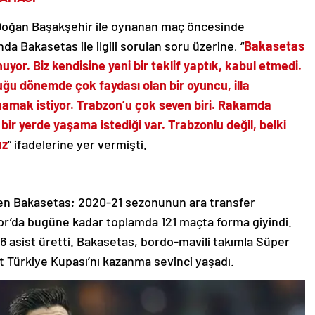
Doğan Başakşehir ile oynanan maç öncesinde
da Bakasetas ile ilgili sorulan soru üzerine, “
Bakasetas
yor. Biz kendisine yeni bir teklif yaptık, kabul etmedi.
duğu dönemde çok faydası olan bir oyuncu, illa
amak istiyor. Trabzon’u çok seven biri. Rakamda
ir yerde yaşama istediği var. Trabzonlu değil, belki
uz
” ifadelerine yer vermişti.
eten Bakasetas; 2020-21 sezonunun ara transfer
r’da bugüne kadar toplamda 121 maçta forma giyindi.
6 asist üretti. Bakasetas, bordo-mavili takımla Süper
 Türkiye Kupası’nı kazanma sevinci yaşadı.