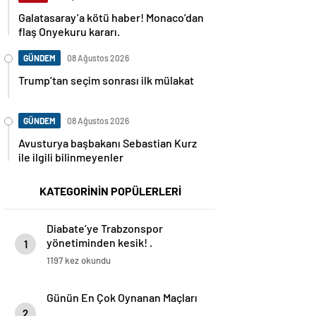
Galatasaray’a kötü haber! Monaco’dan
flaş Onyekuru kararı.
GÜNDEM
08 Ağustos 2026
Trump’tan seçim sonrası ilk mülakat
GÜNDEM
08 Ağustos 2026
Avusturya başbakanı Sebastian Kurz
ile ilgili bilinmeyenler
KATEGORİNİN POPÜLERLERİ
Diabate’ye Trabzonspor
yönetiminden kesik! .
1
1197 kez okundu
Günün En Çok Oynanan Maçları
2