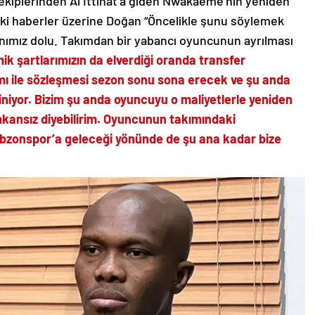
 ekiplerinden Al İttihat’a giden Nwakaeme’nin yeniden
i haberler üzerine Doğan “Öncelikle şunu söylemek
nımız dolu. Takımdan bir yabancı oyuncunun ayrılması
ik şartlarımızın da elverdiği oranda transfer
 ile sözleşmesi sezon sonu sona erecek ve şu anda
niyor. Bizim şu anda oyuncuyu o maliyetlerle yeniden
kansız diyebilirim. Oyuncunun takımındaki
abzonspor’a geleceği yönünde de şu ana kadar bize