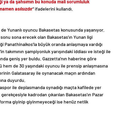
i ya da şahsımın bu konuda mali sorumluluk
mamen asılsızdır
” ifadelerini kullandı.
e de Yunanlı oyuncu Bakasetas konusunda yaşanıyor.
sonu sona erecek olan Bakasetas’ın Yunan ligi
iği Panathinaikos’la büyük oranda anlaşmaya vardığı
’in takımının şampiyonluk yarışındaki iddiası ve isteği ile
ında geniş yer buldu. Gazzetta’nın haberine göre
 hem de 30 yaşındaki oyuncu ile prensip anlaşmasına
ferinin Galatasaray ile oynanacak maçın ardından
rına duyurdu.
yaspor ile deplasmanda oynadığı maçta kafilede yer
 gerekçesiyle kadrodan çıkarılan Bakasetas’ın Pazar
orma giyinip giyinmeyeceği ise henüz netlik