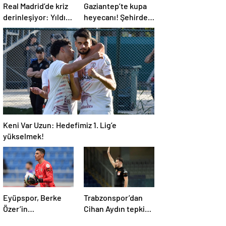
Real Madrid’de kriz
Gaziantep’te kupa
derinleşiyor: Yıldız
heyecanı! Şehirde
oyuncu takıma
taraftarlar kol kola
dönmek istemiyor
Keni Var Uzun: Hedefimiz 1. Lig’e
yükselmek!
Eyüpspor, Berke
Trabzonspor’dan
Özer’in
Cihan Aydın tepkisi:
sözleşmesini uzattı!
Bu ülkede futbol