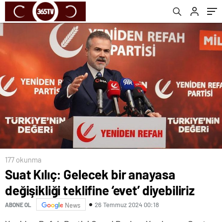
177 okunma
Suat Kılıç: Gelecek bir anayasa
değişikliği teklifine ‘evet’ diyebiliriz
26 Temmuz 2024 00:18
ABONE OL
News