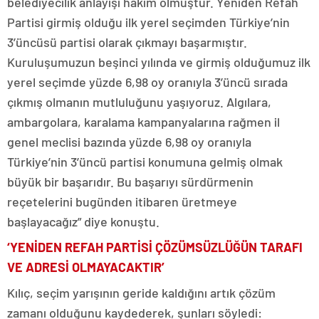
belediyecilik anlayışı hâkim olmuştur. Yeniden Refah
Partisi girmiş olduğu ilk yerel seçimden Türkiye’nin
3’üncüsü partisi olarak çıkmayı başarmıştır.
Kuruluşumuzun beşinci yılında ve girmiş olduğumuz ilk
yerel seçimde yüzde 6,98 oy oranıyla 3’üncü sırada
çıkmış olmanın mutluluğunu yaşıyoruz. Algılara,
ambargolara, karalama kampanyalarına rağmen il
genel meclisi bazında yüzde 6,98 oy oranıyla
Türkiye’nin 3’üncü partisi konumuna gelmiş olmak
büyük bir başarıdır. Bu başarıyı sürdürmenin
reçetelerini bugünden itibaren üretmeye
başlayacağız” diye konuştu.
‘YENİDEN REFAH PARTİSİ ÇÖZÜMSÜZLÜĞÜN TARAFI
VE ADRESİ OLMAYACAKTIR’
Kılıç, seçim yarışının geride kaldığını artık çözüm
zamanı olduğunu kaydederek, şunları söyledi: