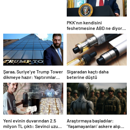
Nesil Lift Çözümleri
PKK’nın kendisini
feshetmesine ABD ne diyor?
İlk açıklama
Şaraa, Suriye’ye Trump Tower
Sigaradan kaçtı daha
dikmeye hazır: Yaptırımlar
beterine düştü
bitsin yeter
Yeni evinin duvarından 2.5
Araştırmaya başladılar:
milyon TL çıktı: Sevinci uzun
‘Yaşamayanları’ askere alıp