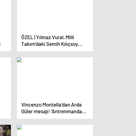
ÖZEL | Yılmaz Vural, Milli
ı
Takım’daki Semih Kılıçsoy
krizini yorumladı! ‘Eğer
dediyse bir daha gelmesin’
Vincenzo Montella’dan Arda
Güler mesajı! ‘Antrenmanda
h
geliştiremezsiniz’