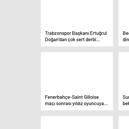
Trabzonspor Başkanı Ertuğrul
Be
Doğan’dan çok sert derbi
din
sözleri! ‘Delikanlılığa sığmaz’
dik
izl
Fenerbahçe-Saint Gilloise
Sur
maçı sonrası yıldız oyuncuya
be
övgü: Olmasa maç kabusa
oy
dönüşebilirdi
mü