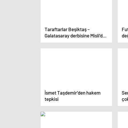
Taraftarlar Beşiktaş –
Fut
Galatasaray derbisine Misli’de
değ
ne oynuyor? Fenerbahçe
Beş
taraftarının tercihi şaşırttı…
ta
İsmet Taşdemir’den hakem
Sen
tepkisi
çok
old