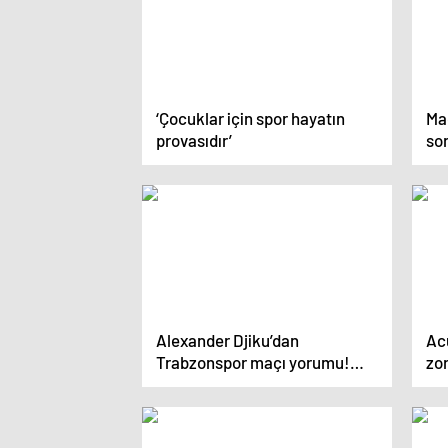
‘Çocuklar için spor hayatın
Ma
provasıdır’
son
yıl
ka
Alexander Djiku’dan
Acu
Trabzonspor maçı yorumu!
zo
‘Şok ve dehşet içindeydik’
get