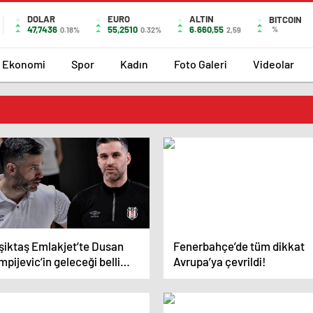
DOLAR
EURO
ALTIN
BITCOIN
47,7436
55,2510
6.660,55
%
0.18%
0.32%
2,59
Ekonomi
Spor
Kadın
Foto Galeri
Videolar
şiktaş Emlakjet’te Dusan
Fenerbahçe’de tüm dikkat
mpijevic’in geleceği belli
Avrupa’ya çevrildi!
u! ‘Birlikte devam edeceğiz’