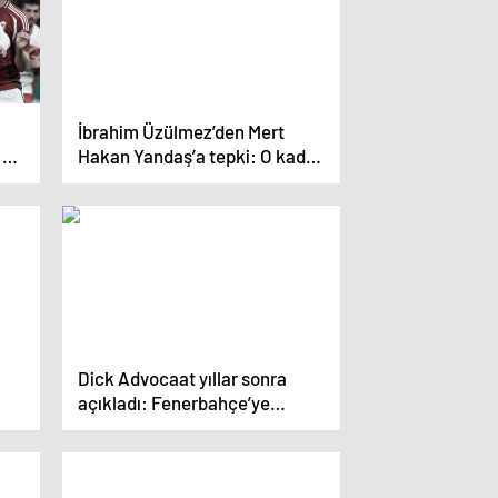
İbrahim Üzülmez’den Mert
!
Hakan Yandaş’a tepki: O kadar
hareket yapılır mı?
Dick Advocaat yıllar sonra
açıkladı: Fenerbahçe’ye
minnettarım, iki sene daha
uzatma şansım olabilirdi