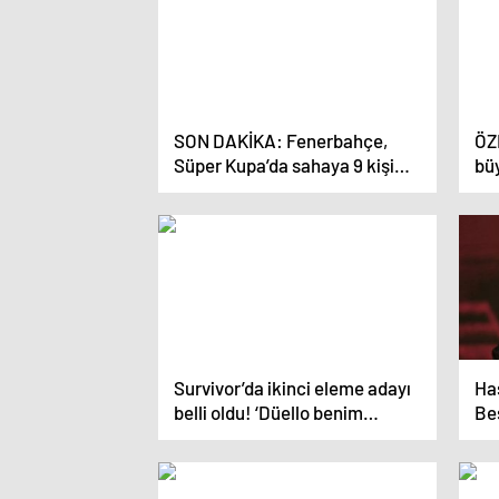
SON DAKİKA: Fenerbahçe,
ÖZ
Süper Kupa’da sahaya 9 kişi
bü
çıkacak! Hükmen galibiyet
fin
yap
Survivor’da ikinci eleme adayı
Has
belli oldu! ‘Düello benim
Beş
yuvam’