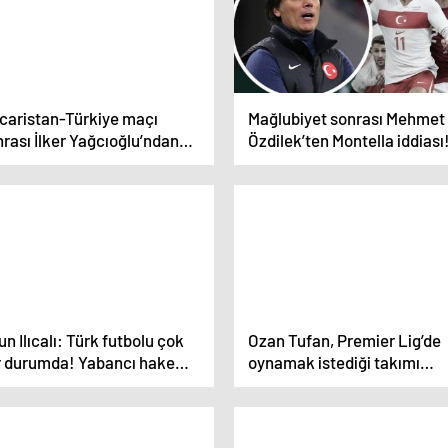
caristan-Türkiye maçı
Mağlubiyet sonrası Mehmet
rası İlker Yağcıoğlu’ndan
Özdilek’ten Montella iddiası
dız oyuncuya eleştiri: Ne
‘Hayal ettiği 4-6-0’
dar ısrar edersek olmuyor
n Ilıcalı: Türk futbolu çok
Ozan Tufan, Premier Lig’de
r durumda! Yabancı hakem
oynamak istediği takımı
irilsin
açıkladı: Kendi aramızda
konuşuyoruz