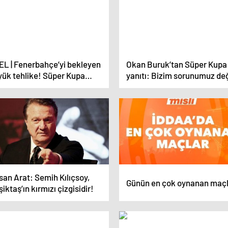
EL | Fenerbahçe’yi bekleyen
Okan Buruk’tan Süper Kupa
yük tehlike! Süper Kupa
yanıtı: Bizim sorunumuz değ
aline çıkmazsa ağır
tırımlar gelebilir
an Arat: Semih Kılıçsoy,
Günün en çok oynanan maçl
iktaş’ın kırmızı çizgisidir!