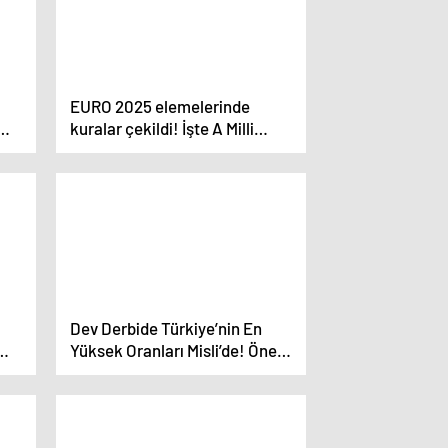
EURO 2025 elemelerinde
kuralar çekildi! İşte A Milli
Kadın Futbol Takımı’nın
rakipleri
Dev Derbide Türkiye’nin En
Yüksek Oranları Misli’de! Öne
çıkan istatistikler, skor
a
tahminleri ve maç hakkında
bilinmesi gerekenler…