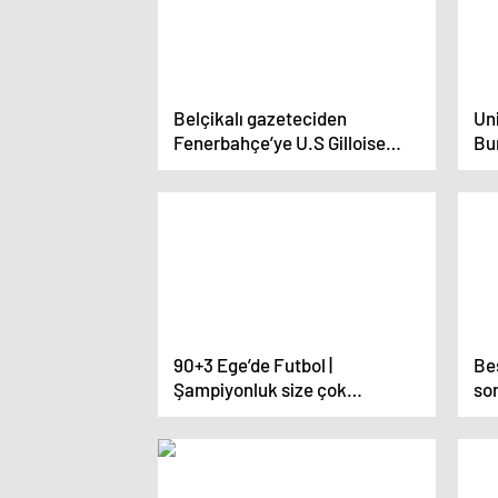
Belçikalı gazeteciden
Uni
Fenerbahçe’ye U.S Gilloise
Bu
uyarısı! ‘Gegenpressing’
tehlikesi
90+3 Ege’de Futbol |
Be
Şampiyonluk size çok
son
yakışacak!
ya
kır