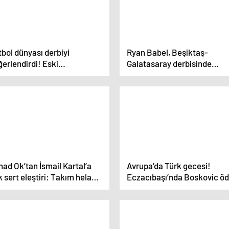
bol dünyası derbiyi
Ryan Babel, Beşiktaş-
erlendirdi! Eski
Galatasaray derbisinde
iktaşlı’dan şaşırtan
desteklediği takımı açıkladı
hmin: Galatasaray yener
‘Maçın adamı olur’
ad Ok’tan İsmail Kartal’a
Avrupa’da Türk gecesi!
 sert eleştiri: Takım helak
Eczacıbaşı’nda Boskovic öd
u! Toplantı yapılacak
kabul etmedi, jest yaptı