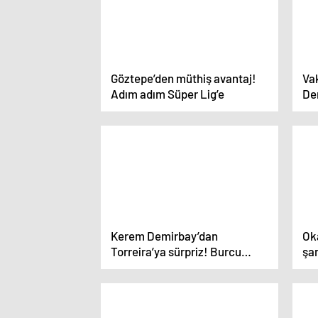
Göztepe’den müthiş avantaj!
Va
Adım adım Süper Lig’e
De
ol
Kerem Demirbay’dan
Ok
Torreira’ya sürpriz! Burcu
şa
Kapu yazdı: Dayı henüz hat-
trick yapmamıştı