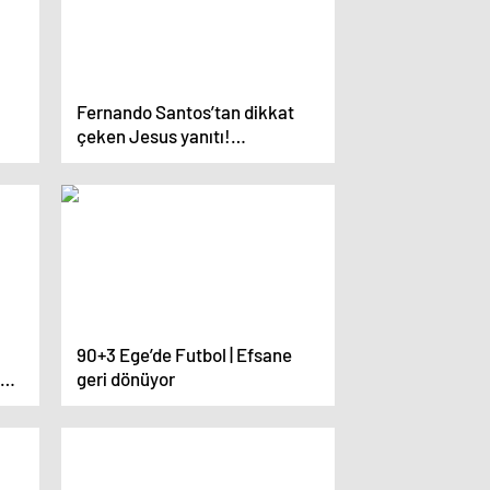
Fernando Santos’tan dikkat
çeken Jesus yanıtı!
!
Aboubakar ve transfer
açıklaması
90+3 Ege’de Futbol | Efsane
ülü
geri dönüyor