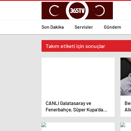
Son Dakika
Servisler
Gündem
Takım etiketi için sonuçlar
CANLI Galatasaray ve
Be
Fenerbahçe, Süper Kupa’da
Ali
karşı karşıya gelecek! Sürpriz
old
karar