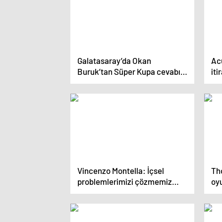
Galatasaray’da Okan
Acu
Buruk’tan Süper Kupa cevabı!
iti
‘Kimin yönettiğinin önemi yok’
ce
Vincenzo Montella: İçsel
Tho
problemlerimizi çözmemiz
oyu
gerekiyor
se