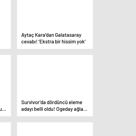
Aytaç Kara’dan Galatasaray
cevabı! ‘Ekstra bir hissim yok’
Survivor’da dördüncü eleme
muş
adayı belli oldu! Ogeday ağladı
ve herkesi gözyaşlarına boğdu