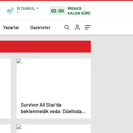
İMSAK'A
İSTANBUL
02:00
KALAN SÜRE
°
Yazarlar
Gazeteler
Survivor All Star’da
beklenmedik veda: Düelloda
elenen yarışmacı belli oldu!
Nagihan’ın duygusal anları