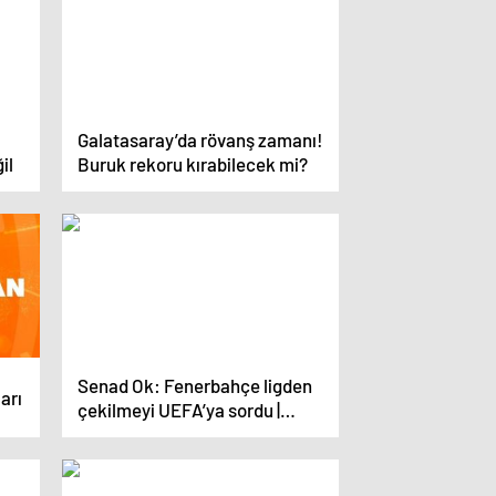
Galatasaray’da rövanş zamanı!
il
Buruk rekoru kırabilecek mi?
Senad Ok: Fenerbahçe ligden
arı
çekilmeyi UEFA’ya sordu |
Futbolcular, Galatasaray’ı
yeneceklerini düşünüyor