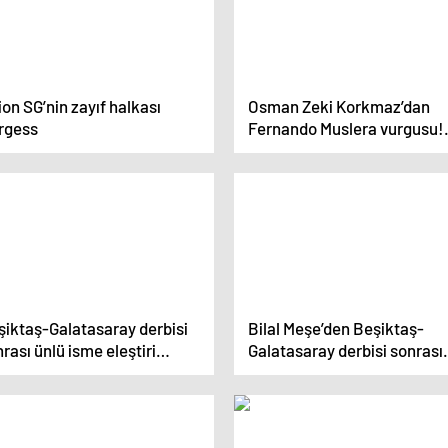
on SG’nin zayıf halkası
Osman Zeki Korkmaz’dan
rgess
Fernando Muslera vurgusu!
‘Bizim için bir şans’
şiktaş-Galatasaray derbisi
Bilal Meşe’den Beşiktaş-
rası ünlü isme eleştiri
Galatasaray derbisi sonrası
ğmuru: Büyük hayal
yıldız oyuncuya tepki:
ıklığı!
Tribünler bir adama taktıys
iflah etmez!