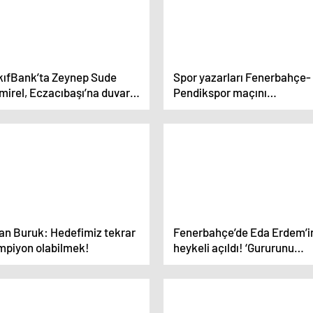
kıfBank’ta Zeynep Sude
Spor yazarları Fenerbahçe-
mirel, Eczacıbaşı’na duvar
Pendikspor maçını
du! Zehra Güneş oynamadı
değerlendirdi: Nasıl oluyor 
tuzağa düşüyor?
an Buruk: Hedefimiz tekrar
Fenerbahçe’de Eda Erdem’i
mpiyon olabilmek!
heykeli açıldı! ‘Gururunu
yaşıyorum’