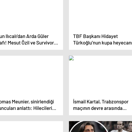
n Ilıcalı’dan Arda Güler
TBF Başkanı Hidayet
rafı! Mesut Özil ve Survivor
Türkoğlu’nun kupa heyecan
vabı
mas Meunier, sinirlendiği
İsmail Kartal, Trabzonspor
ncuları anlattı: Hilecileri
maçının devre arasında
vmiyorum
yaşananları anlattı: Abdulla
Avcı doğruları bilsin