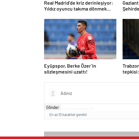
Real Madrid’de kriz derinleşiyor:
Gaziant
Yıldız oyuncu takıma dönmek
Şehirde
istemiyor
Eyüpspor, Berke Özer’in
Trabzon
sözleşmesini uzattı!
tepkisi
oynanm
Gönder
En az 10 karakter gerekli