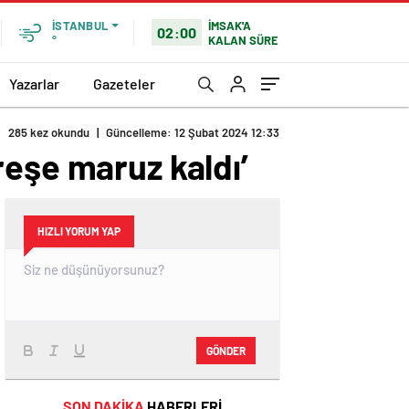
İMSAK'A
İSTANBUL
02:00
KALAN SÜRE
°
Yazarlar
Gazeteler
285 kez okundu
|
Güncelleme: 12 Şubat 2024 12:33
reşe maruz kaldı’
HIZLI YORUM YAP
GÖNDER
SON DAKİKA
HABERLERİ