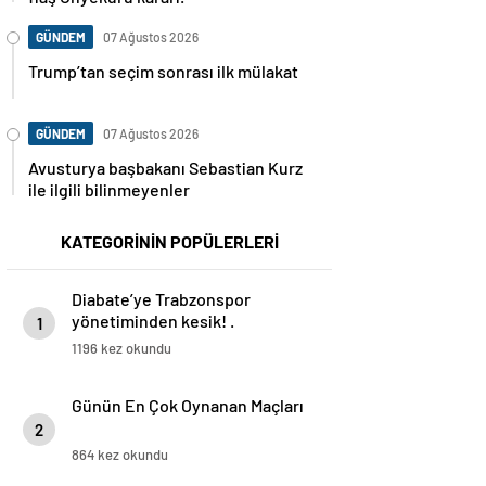
GÜNDEM
07 Ağustos 2026
Trump’tan seçim sonrası ilk mülakat
GÜNDEM
07 Ağustos 2026
Avusturya başbakanı Sebastian Kurz
ile ilgili bilinmeyenler
KATEGORİNİN POPÜLERLERİ
Diabate’ye Trabzonspor
yönetiminden kesik! .
1
1196 kez okundu
Günün En Çok Oynanan Maçları
2
864 kez okundu