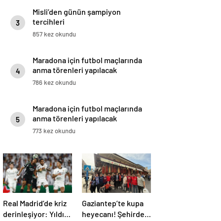
Misli’den günün şampiyon
tercihleri
3
857 kez okundu
Maradona için futbol maçlarında
anma törenleri yapılacak
4
786 kez okundu
Maradona için futbol maçlarında
anma törenleri yapılacak
5
773 kez okundu
Real Madrid’de kriz
Gaziantep’te kupa
derinleşiyor: Yıldız
heyecanı! Şehirde