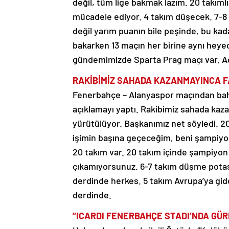
değil, tüm lige bakmak lazım. 20 takımlı
mücadele ediyor. 4 takım düşecek. 7-8 
değil yarım puanın bile peşinde, bu kada
bakarken 13 maçın her birine aynı heye
gündemimizde Sparta Prag maçı var. Ad
RAKİBİMİZ SAHADA KAZANMAYINCA F
Fenerbahçe – Alanyaspor maçından bahs
açıklamayı yaptı. Rakibimiz sahada kaza
yürütülüyor. Başkanımız net söyledi. 2
işimin başına geçeceğim, beni şampiyon 
20 takım var. 20 takım içinde şampiyo
çıkamıyorsunuz. 6-7 takım düşme potası
derdinde herkes. 5 takım Avrupa’ya gid
derdinde.
“ICARDI FENERBAHÇE STADI’NDA GÜR