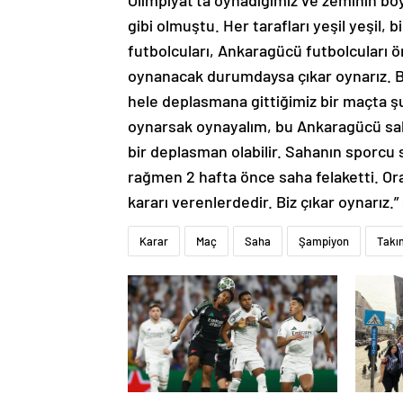
Olimpiyat’ta oynadığımız ve zeminin bo
gibi olmuştu. Her tarafları yeşil yeşil, 
futbolcuları, Ankaragücü futbolcuları ö
oynanacak durumdaysa çıkar oynarız. Bi
hele deplasmana gittiğimiz bir maçta 
oynarsak oynayalım, bu Ankaragücü sahas
bir deplasman olabilir. Sahanın sporcu 
rağmen 2 hafta önce saha felaketti. Ora
kararı verenlerdedir. Biz çıkar oynarız.
Karar
Maç
Saha
Şampiyon
Takı