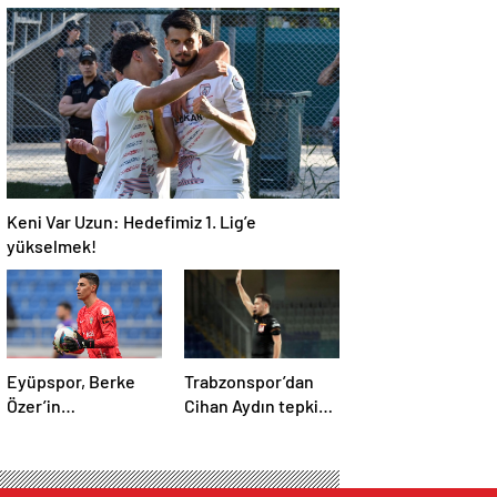
oyuncu takıma
taraftarlar kol kola
dönmek istemiyor
Keni Var Uzun: Hedefimiz 1. Lig’e
yükselmek!
Eyüpspor, Berke
Trabzonspor’dan
Özer’in
Cihan Aydın tepkisi:
sözleşmesini uzattı!
Bu ülkede futbol
sahada oynanmıyor