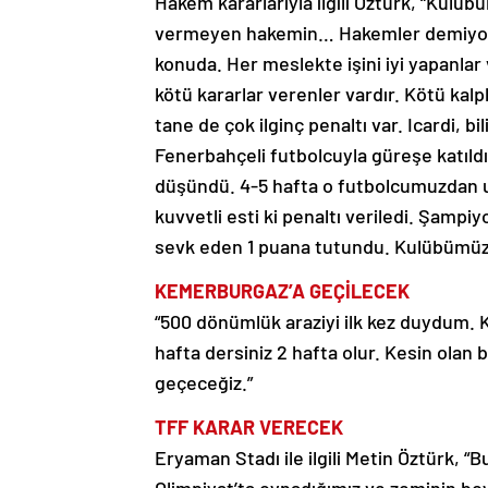
Hakem kararlarıyla ilgili Öztürk, “Kulübü
vermeyen hakemin… Hakemler demiyoruz 
konuda. Her meslekte işini iyi yapanlar 
kötü kararlar verenler vardır. Kötü kalpli
tane de çok ilginç penaltı var. Icardi, 
Fenerbahçeli futbolcuyla güreşe katıl
düşündü. 4-5 hafta o futbolcumuzdan uz
kuvvetli esti ki penaltı veriledi. Şampi
sevk eden 1 puana tutundu. Kulübümüz ge
KEMERBURGAZ’A GEÇİLECEK
“500 dönümlük araziyi ilk kez duydum. K
hafta dersiniz 2 hafta olur. Kesin olan
geçeceğiz.”
TFF KARAR VERECEK
Eryaman Stadı ile ilgili Metin Öztürk, “