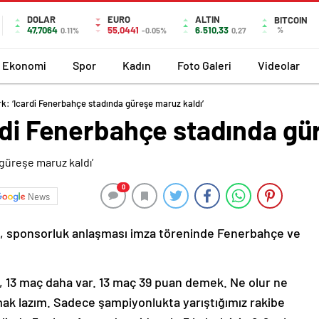
DOLAR
EURO
ALTIN
BITCOIN
47,7064
55,0441
6.510,33
%
0.11%
-0.05%
0,27
Ekonomi
Spor
Kadın
Foto Galeri
Videolar
k: ‘Icardi Fenerbahçe stadında güreşe maruz kaldı’
rdi Fenerbahçe stadında gü
0
News
rk, sponsorluk anlaşması imza töreninde Fenerbahçe ve
ar, 13 maç daha var. 13 maç 39 puan demek. Ne olur ne
lmak lazım. Sadece şampiyonlukta yarıştığımız rakibe