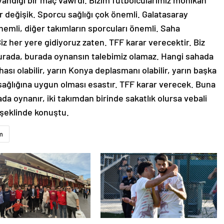
yandığı bir maç vawrdı. Bizim futbolcularımız mohikan
bir değişik. Sporcu sağlığı çok önemli. Galatasaray
nemli, diğer takımların sporcuları önemli. Saha
z her yere gidiyoruz zaten. TFF karar verecektir. Biz
şurada, burada oynansın talebimiz olamaz. Hangi sahada
ı olabilir, yarın Konya deplasmanı olabilir, yarın başka
sağlığına uygun olması esastır. TFF karar verecek. Buna
da oynanır, iki takımdan birinde sakatlık olursa vebali
” şeklinde konuştu.
m