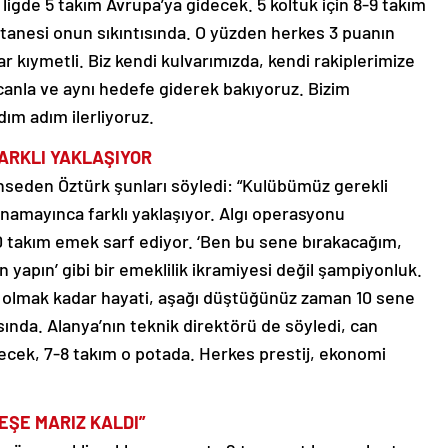
 ligde 5 takım Avrupa’ya gidecek. 5 koltuk için 8-9 takım
tanesi onun sıkıntısında. O yüzden herkes 3 puanın
r kıymetli. Biz kendi kulvarımızda, kendi rakiplerimize
canla ve aynı hedefe giderek bakıyoruz. Bizim
ım adım ilerliyoruz.
ARKLI YAKLAŞIYOR
eden Öztürk şunları söyledi: “Kulübümüz gerekli
namayınca farklı yaklaşıyor. Algı operasyonu
0 takım emek sarf ediyor. ‘Ben bu sene bırakacağım,
yapın’ gibi bir emeklilik ikramiyesi değil şampiyonluk.
n olmak kadar hayati, aşağı düştüğünüz zaman 10 sene
nda. Alanya’nın teknik direktörü de söyledi, can
ecek, 7-8 takım o potada. Herkes prestij, ekonomi
EŞE MARIZ KALDI”