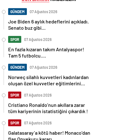
GÜNDEM
07 Ağustos 2026
Joe Biden 6 aylık hedeflerini açıkladı.
Senato buz gibi…
SPOR
07 Ağustos 2026
En fazla kızaran takım Antalyaspor!
Tam 5 futbolcu….
GÜNDEM
07 Ağustos 2026
Norweç silahlı kuvvetleri kadınlardan
oluşan özel kuvvetler eğitimlerini
başlattı.
SPOR
07 Ağustos 2026
Cristiano Ronaldo’nun akıllara zarar
tüm kariyerinin istatistiğini çıkardık !
SPOR
07 Ağustos 2026
Galatasaray’a kötü haber! Monaco’dan
flaş Onyekuru kararı.