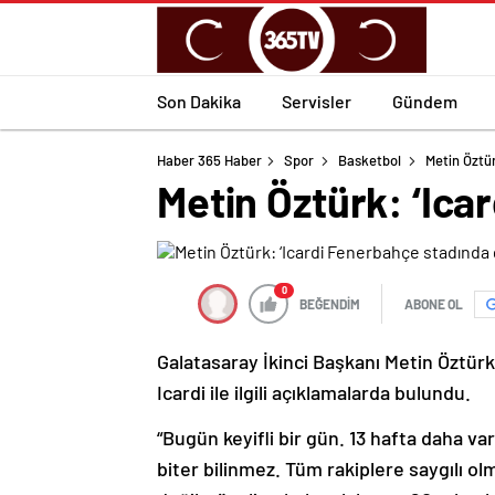
Son Dakika
Servisler
Gündem
Haber 365 Haber
Spor
Basketbol
Metin Öztür
Metin Öztürk: ‘Ica
0
BEĞENDİM
ABONE OL
Galatasaray İkinci Başkanı Metin Öztü
Icardi ile ilgili açıklamalarda bulundu.
“Bugün keyifli bir gün. 13 hafta daha v
biter bilinmez. Tüm rakiplere saygılı o