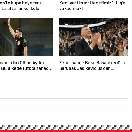
ep’te kupa heyecanı!
Keni Var Uzun: Hedefimiz 1. Lig’e
 taraftarlar kol kola
yükselmek!
spor’dan Cihan Aydın
Fenerbahçe Beko Başantrenörü
: Bu ülkede futbol sahada
Sarunas Jasikevicius’dan,
ıyor
Kendrick Nunn açıklaması