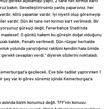
müz gerekli açıklamayı yaptı. 2 tane net kırmızı kartı
bakın. Genelleştirirseniz yanlış yaparsınız, her
vardır, kötü yapanlar vardır. İyi niyetli olup göremeyip
ler vardır. Dün iki tane net kırmızı kart verilmedi. Bir
biliyorsunuz güreşçi değil. Fenerbahçe Stadı’nda
dı maalesef. O günkü hakem bu güreşin doğal olduğunu
ak kaldık. Penaltı verilmedi. Dün rüzgar herhalde
yonluk yolunda yarıştığımız rakibini kendini hala ümide
rekli cevapları verdi.” diyerek sözlerini noktaladı.
emerburgaz’a geçilecek. Eve bile tadilat yaptırırken 1
 bir şey var ki görev süremiz içinde Kemerburgaz’a
Bu aslında bizim konumuz değil, TFF’nin konusu.