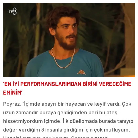
‘EN İYİ PERFORMANSLARIMDAN BİRİNİ VERECEĞİME
EMİNİM’
Poyraz, “İçimde apayrı bir heyecan ve keyif vardı. Çok
uzun zamandır buraya geldiğimden beri bu ateşi
hissetmiyordum içimde. İlk düellomada burada tanıyıp
değer verdiğim 3 insanla girdiğim için çok mutluyum.
Hepsini ayrı ayrı seviyorum. Sercan’la zaten