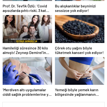
Prof. Dr. Tevfik Özlü: ‘Covid
Bu alışkanlıklar beyninizi
aşısızlarda pıhtı riski, 3 kat
sessizce yok ediyor!
daha fazla’
Hamileliği süresince 30 kilo
Çörek otu yağını böyle
almıştı! Zeynep Demirel’in
tüketmek kanseri yok ediyor!
zayıflama sırrı! MUCİZEVİ
ETKİ!
‘Merdiven altı uygulamalar
Yemeği böyle yemek karın
ciddi sağlık problemlerine yol
bölgesinde yağlanmanın
açabiliyor’
önüne geçiyor!