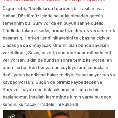
Özgür Tetik, “Düellolarda tecrübeli bir rakibim var,
Hakan. Dördümüz içinde sakatlık olmadan geçsin
temennim bu. Survivor’da en büyük sahne düello.
Düelloda takım arkadaşlarımız bize destek versede tek
başınasın. Herkes kendi hikayesini tek başına çiziyor.
Olacak ya da olmayacak. Önemli olan bence savaşını
verebilmek. Savaşını verip sonuna kadar mücadeleni
veriyorsan, aklın da bundan sonra temiz kalıyorsa, en
önemlisi bu. Ben her zaman söylüyorum, sonuçlara
değil yolun kendisine bakarım diye. Ya kazanıyorsun ya
kaybediyorsun. Bugün de birimiz kaybedecek ve
Survivor hayatı son bulacak ama her son da bir
başlangıçtır. İnşallah kısmetinde kimin varsa bu gece
kendini kurtacak.” ifadelerini kullandı.