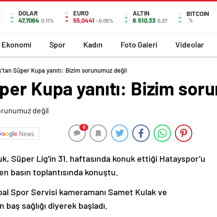
DOLAR
EURO
ALTIN
BITCOIN
47,7064
55,0441
6.510,33
%
0.11%
-0.05%
0,27
Ekonomi
Spor
Kadın
Foto Galeri
Videolar
’tan Süper Kupa yanıtı: Bizim sorunumuz değil
per Kupa yanıtı: Bizim sor
0
News
k, Süper Lig’in 31. haftasında konuk ettiği Hatayspor’u
en basın toplantısında konuştu.
bal Spor Servisi kameramanı Samet Kulak ve
n baş sağlığı diyerek başladı.