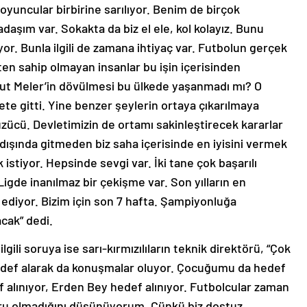
oyuncular birbirine sarılıyor. Benim de birçok
daşım var. Sokakta da biz el ele, kol kolayız. Bunu
or. Bunla ilgili de zamana ihtiyaç var. Futbolun gerçek
ten sahip olmayan insanlar bu işin içerisinden
mut Meler’in dövülmesi bu ülkede yaşanmadı mı? O
te gitti. Yine benzer şeylerin ortaya çıkarılmaya
 üzücü. Devletimizin de ortamı sakinleştirecek kararlar
 dışında gitmeden biz saha içerisinde en iyisini vermek
istiyor. Hepsinde sevgi var. İki tane çok başarılı
igde inanılmaz bir çekişme var. Son yılların en
m ediyor. Bizim için son 7 hafta. Şampiyonluğa
cak” dedi.
ilgili soruya ise sarı-kırmızılıların teknik direktörü, “Çok
hedef alarak da konuşmalar oluyor. Çocuğumu da hedef
 alınıyor, Erden Bey hedef alınıyor. Futbolcular zaman
ğru olmadığını düşünüyorum. Çünkü biz dostuz,