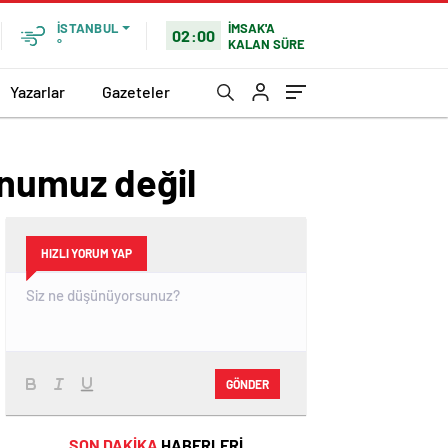
İMSAK'A
İSTANBUL
02:00
KALAN SÜRE
°
Yazarlar
Gazeteler
unumuz değil
HIZLI YORUM YAP
GÖNDER
SON DAKİKA
HABERLERİ