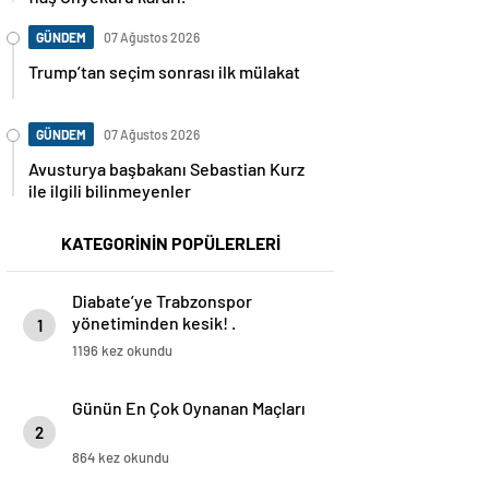
GÜNDEM
07 Ağustos 2026
Trump’tan seçim sonrası ilk mülakat
GÜNDEM
07 Ağustos 2026
Avusturya başbakanı Sebastian Kurz
ile ilgili bilinmeyenler
KATEGORİNİN POPÜLERLERİ
Diabate’ye Trabzonspor
yönetiminden kesik! .
1
1196 kez okundu
Günün En Çok Oynanan Maçları
2
864 kez okundu