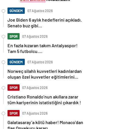
GÜNDEM
07 Ağustos 2026
Joe Biden 6 aylık hedeflerini açıkladı.
Senato buz gibi…
SPOR
07 Ağustos 2026
En fazla kızaran takım Antalyaspor!
Tam 5 futbolcu….
GÜNDEM
07 Ağustos 2026
Norweç silahlı kuvvetleri kadınlardan
oluşan özel kuvvetler eğitimlerini
başlattı.
SPOR
07 Ağustos 2026
Cristiano Ronaldo’nun akıllara zarar
tüm kariyerinin istatistiğini çıkardık !
SPOR
07 Ağustos 2026
Galatasaray’a kötü haber! Monaco’dan
flaş Onyekuru kararı.