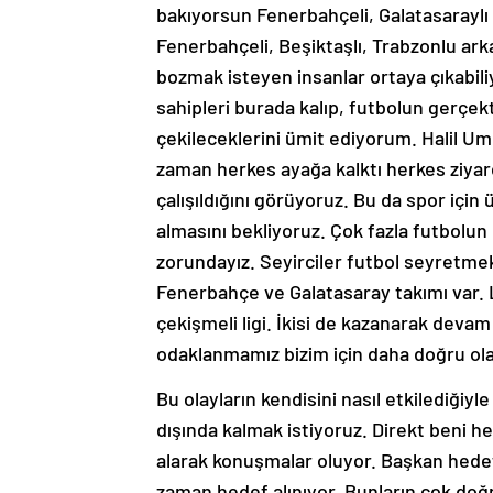
bakıyorsun Fenerbahçeli, Galatasaraylı 
Fenerbahçeli, Beşiktaşlı, Trabzonlu arka
bozmak isteyen insanlar ortaya çıkabiliy
sahipleri burada kalıp, futbolun gerçek
çekileceklerini ümit ediyorum. Halil U
zaman herkes ayağa kalktı herkes ziyare
çalışıldığını görüyoruz. Bu da spor için
almasını bekliyoruz. Çok fazla futbolun
zorundayız. Seyirciler futbol seyretmek 
Fenerbahçe ve Galatasaray takımı var. L
çekişmeli ligi. İkisi de kazanarak deva
odaklanmamız bizim için daha doğru ola
Bu olayların kendisini nasıl etkilediğiyle 
dışında kalmak istiyoruz. Direkt beni 
alarak konuşmalar oluyor. Başkan hedef
zaman hedef alınıyor. Bunların çok do