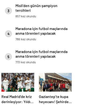
Misli’den günün şampiyon
tercihleri
3
857 kez okundu
Maradona için futbol maçlarında
anma törenleri yapılacak
4
786 kez okundu
Maradona için futbol maçlarında
anma törenleri yapılacak
5
773 kez okundu
Real Madrid’de kriz
Gaziantep’te kupa
derinleşiyor: Yıldız
heyecanı! Şehirde