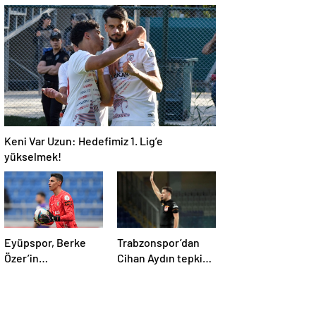
oyuncu takıma
taraftarlar kol kola
dönmek istemiyor
Keni Var Uzun: Hedefimiz 1. Lig’e
yükselmek!
Eyüpspor, Berke
Trabzonspor’dan
Özer’in
Cihan Aydın tepkisi:
sözleşmesini uzattı!
Bu ülkede futbol
sahada oynanmıyor