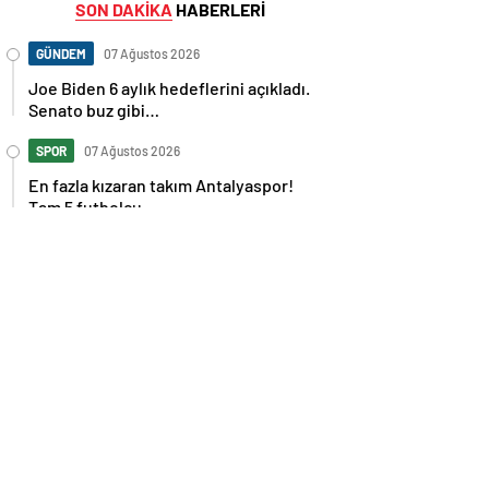
SON DAKİKA
HABERLERİ
GÜNDEM
07 Ağustos 2026
Joe Biden 6 aylık hedeflerini açıkladı.
Senato buz gibi…
SPOR
07 Ağustos 2026
En fazla kızaran takım Antalyaspor!
Tam 5 futbolcu….
GÜNDEM
07 Ağustos 2026
Norweç silahlı kuvvetleri kadınlardan
oluşan özel kuvvetler eğitimlerini
başlattı.
SPOR
07 Ağustos 2026
Cristiano Ronaldo’nun akıllara zarar
tüm kariyerinin istatistiğini çıkardık !
SPOR
07 Ağustos 2026
Galatasaray’a kötü haber! Monaco’dan