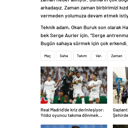
arkadaşız. Zaman zaman birbirimizi kızd
vermeden yolumuza devam etmek istiyor
Teknik adam, Okan Buruk son olarak Hat
bek Serge Aurier için, “Serge antrenman
Bugün sahaya sürmek için çok erkendi.
Maç
Saha
Takım
Var.
Zaman
Real Madrid’de kriz derinleşiyor:
Gaziant
Yıldız oyuncu takıma dönmek
Şehirde
istemiyor