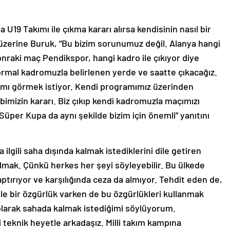
19 Takımı ile çıkma kararı alırsa kendisinin nasıl bir
 üzerine Buruk, “Bu bizim sorunumuz değil. Alanya hangi
onraki maç Pendikspor, hangi kadro ile çıkıyor diye
rmal kadromuzla belirlenen yerde ve saatte çıkacağız.
takımı görmek istiyor. Kendi programımız üzerinden
ibimizin kararı. Biz çıkıp kendi kadromuzla maçımızı
Süper Kupa da aynı şekilde bizim için önemli” yanıtını
la ilgili saha dışında kalmak istediklerini dile getiren
lmak. Çünkü herkes her şeyi söyleyebilir. Bu ülkede
yaptırıyor ve karşılığında ceza da almıyor. Tehdit eden de,
yle bir özgürlük varken de bu özgürlükleri kullanmak
 olarak sahada kalmak istediğimi söylüyorum.
teknik heyetle arkadaşız. Milli takım kampına