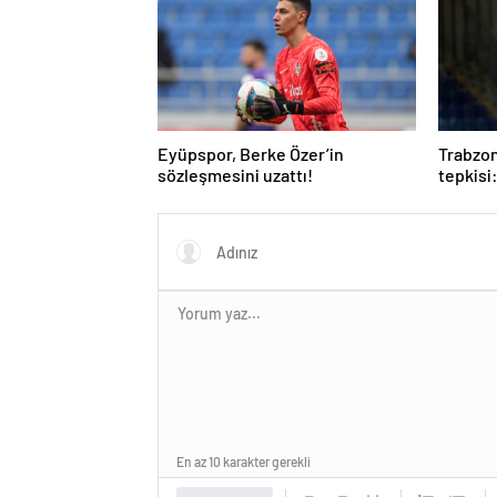
Eyüpspor, Berke Özer’in
Trabzon
sözleşmesini uzattı!
tepkisi
oynanm
En az 10 karakter gerekli