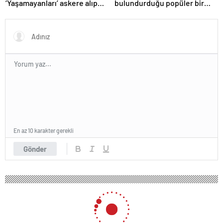
‘Yaşamayanları’ askere alıp
bulundurduğu popüler bir
ordu kuracaklar
seyahat eşyasını yasakladı!
En az 10 karakter gerekli
Gönder