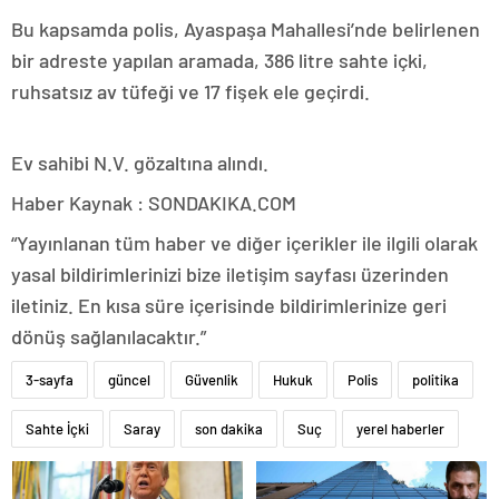
Bu kapsamda polis, Ayaspaşa Mahallesi’nde belirlenen
bir adreste yapılan aramada, 386 litre sahte içki,
ruhsatsız av tüfeği ve 17 fişek ele geçirdi.
Ev sahibi N.V. gözaltına alındı.
Haber Kaynak : SONDAKIKA.COM
“Yayınlanan tüm haber ve diğer içerikler ile ilgili olarak
yasal bildirimlerinizi bize iletişim sayfası üzerinden
iletiniz. En kısa süre içerisinde bildirimlerinize geri
dönüş sağlanılacaktır.”
3-sayfa
güncel
Güvenlik
Hukuk
Polis
politika
Sahte İçki
Saray
son dakika
Suç
yerel haberler