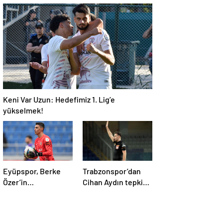
oyuncu takıma
taraftarlar kol kola
dönmek istemiyor
Keni Var Uzun: Hedefimiz 1. Lig’e
yükselmek!
Eyüpspor, Berke
Trabzonspor’dan
Özer’in
Cihan Aydın tepkisi:
sözleşmesini uzattı!
Bu ülkede futbol
sahada oynanmıyor