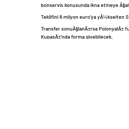
bonservis konusunda ikna etmeye Ã§a
Teklifini 6 milyon euro’ya yÃ¼kselten 
Transfer sonuÃ§lanÄ±rsa PolonyalÄ± f
KupasÄ±’nda forma giyebilecek.
TÃ¼rk kulÃ¼pleri iÃ§in transfer dÃ¶ne
NTVâ€™yi sosyal medyadan takip edin
Galatasaray Frankowski’yle anlaÅŸma s
Ã§Ä±ktÄ±Galatasaray, Lens’in saÄŸ bek
vardÄ±. SarÄ±-kÄ±rmÄ±zÄ±lÄ±lar Frans
Ã§alÄ±ÅŸÄ±yor.
Haber Merkezi
08.02.2025 – 15:59
Haberler
PaylaÅŸ