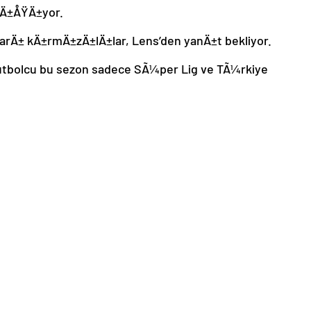
lÄ±ÅŸÄ±yor.
SarÄ± kÄ±rmÄ±zÄ±lÄ±lar, Lens’den yanÄ±t bekliyor.
utbolcu bu sezon sadece SÃ¼per Lig ve TÃ¼rkiye
mi 11 Åžubat’ta sona erecek.
aÄŸladÄ±: Bonservis teklifi ortaya
i Przemyslaw Frankowski ile 3,5 yÄ±llÄ±k anlaÅŸmaya
Ä±z temsilcisini bonservis konusunda ikna etmeye