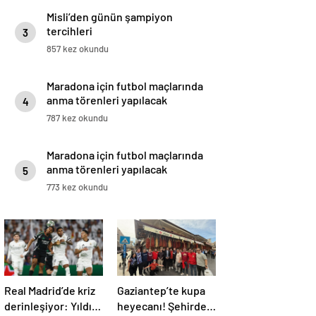
Misli’den günün şampiyon
tercihleri
3
857 kez okundu
Maradona için futbol maçlarında
anma törenleri yapılacak
4
787 kez okundu
Maradona için futbol maçlarında
anma törenleri yapılacak
5
773 kez okundu
Real Madrid’de kriz
Gaziantep’te kupa
derinleşiyor: Yıldız
heyecanı! Şehirde