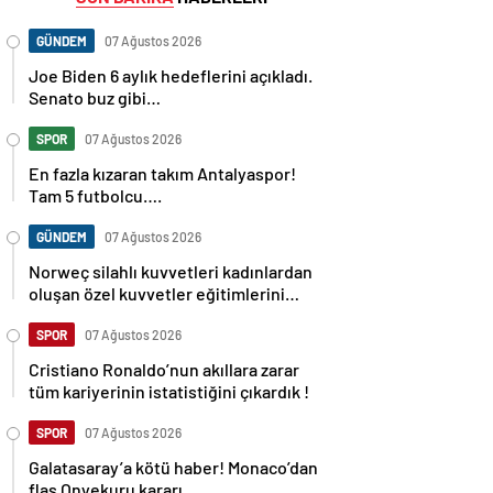
GÜNDEM
07 Ağustos 2026
Joe Biden 6 aylık hedeflerini açıkladı.
Senato buz gibi…
SPOR
07 Ağustos 2026
En fazla kızaran takım Antalyaspor!
Tam 5 futbolcu….
GÜNDEM
07 Ağustos 2026
Norweç silahlı kuvvetleri kadınlardan
oluşan özel kuvvetler eğitimlerini
başlattı.
SPOR
07 Ağustos 2026
Cristiano Ronaldo’nun akıllara zarar
tüm kariyerinin istatistiğini çıkardık !
SPOR
07 Ağustos 2026
Galatasaray’a kötü haber! Monaco’dan
flaş Onyekuru kararı.