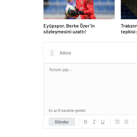
Eyüpspor, Berke Özer’in
Trabzon
sözleşmesini uzattı!
tepkisi
oynanm
En az 10 karakter gerekli
Gönder