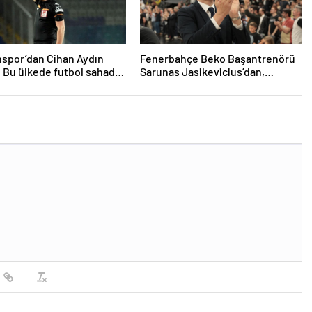
spor’dan Cihan Aydın
Fenerbahçe Beko Başantrenörü
: Bu ülkede futbol sahada
Sarunas Jasikevicius’dan,
ıyor
Kendrick Nunn açıklaması