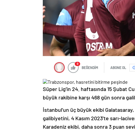
0
BEĞENDİM
ABONE OL
Süper Lig’in 24. haftasında 15 Şubat C
büyük rakibine karşı 468 gün sonra gal
İstanbul’un üç büyük ekibi Galatasaray
galibiyetini, 4 Kasım 2023’te sarı-laci
Karadeniz ekibi, daha sonra 3 puan sev