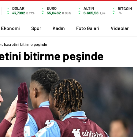
DOLAR
EURO
ALTIN
BITCOIN
47,7082
55,0482
6.605,58
%
0.17%
0.05%
1,74
Ekonomi
Spor
Kadın
Foto Galeri
Videolar
, hasretini bitirme peşinde
tini bitirme peşinde