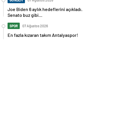
GÜNDEM
07 Ağustos 2026
Joe Biden 6 aylık hedeflerini açıkladı.
Senato buz gibi…
SPOR
07 Ağustos 2026
En fazla kızaran takım Antalyaspor!
Tam 5 futbolcu….
GÜNDEM
07 Ağustos 2026
Norweç silahlı kuvvetleri kadınlardan
oluşan özel kuvvetler eğitimlerini
başlattı.
SPOR
07 Ağustos 2026
Cristiano Ronaldo’nun akıllara zarar
tüm kariyerinin istatistiğini çıkardık !
SPOR
07 Ağustos 2026
Galatasaray’a kötü haber! Monaco’dan
flaş Onyekuru kararı.
GÜNDEM
07 Ağustos 2026