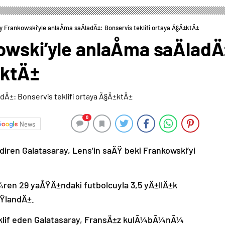
y Frankowski’yle anlaÅma saÄladÄ±: Bonservis teklifi ortaya Ã§Ä±ktÄ±
owski’yle anlaÅma saÄladÄ
±ktÄ±
0
News
diren Galatasaray, Lens’in saÄŸ beki Frankowski’yi
ren 29 yaÅŸÄ±ndaki futbolcuyla 3,5 yÄ±llÄ±k
ŸlandÄ±.
teklif eden Galatasaray, FransÄ±z kulÃ¼bÃ¼nÃ¼