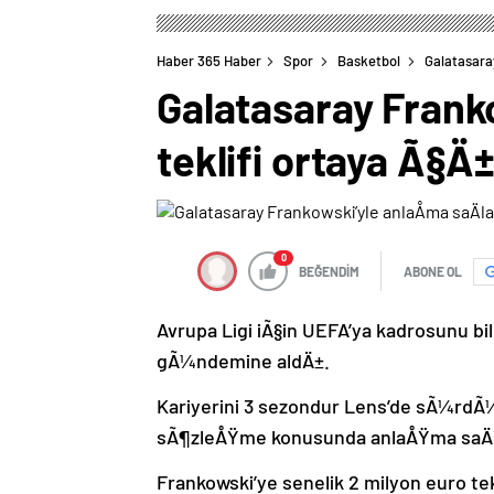
Haber 365 Haber
Spor
Basketbol
Galatasara
Galatasaray Frank
teklifi ortaya Ã§Ä
0
BEĞENDİM
ABONE OL
Avrupa Ligi iÃ§in UEFA’ya kadrosunu bil
gÃ¼ndemine aldÄ±.
Kariyerini 3 sezondur Lens’de sÃ¼rdÃ¼
sÃ¶zleÅŸme konusunda anlaÅŸma saÄ
Frankowski’ye senelik 2 milyon euro 