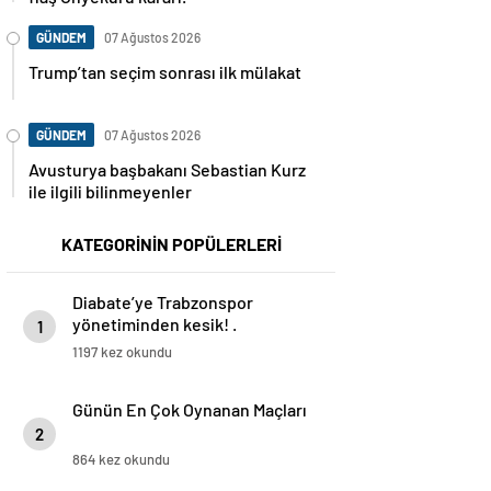
GÜNDEM
07 Ağustos 2026
Trump’tan seçim sonrası ilk mülakat
GÜNDEM
07 Ağustos 2026
Avusturya başbakanı Sebastian Kurz
ile ilgili bilinmeyenler
KATEGORİNİN POPÜLERLERİ
Diabate’ye Trabzonspor
yönetiminden kesik! .
1
1197 kez okundu
Günün En Çok Oynanan Maçları
2
864 kez okundu