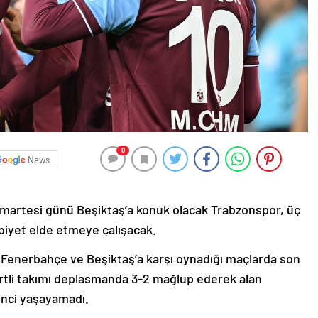
0
News
umartesi günü Beşiktaş’a konuk olacak Trabzonspor, üç
ibiyet elde etmeye çalışacak.
, Fenerbahçe ve Beşiktaş’a karşı oynadığı maçlarda son
vertli takımı deplasmanda 3-2 mağlup ederek alan
inci yaşayamadı.