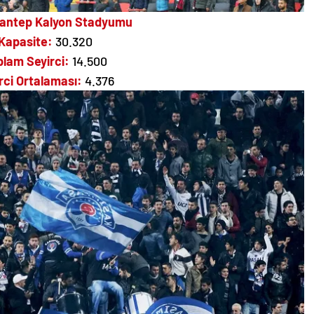
iantep Kalyon Stadyumu
Kapasite:
30.320
plam Seyirci:
14.500
rci Ortalaması:
4.376