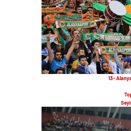
13- Alany
To
Seyi