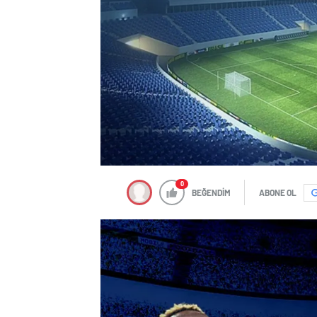
0
BEĞENDİM
ABONE OL