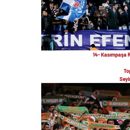
14- Kasımpaşa 
To
Seyi