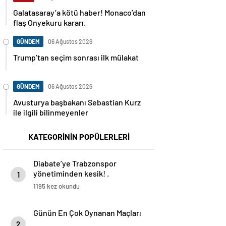
Galatasaray’a kötü haber! Monaco’dan
flaş Onyekuru kararı.
GÜNDEM
06 Ağustos 2026
Trump’tan seçim sonrası ilk mülakat
GÜNDEM
06 Ağustos 2026
Avusturya başbakanı Sebastian Kurz
ile ilgili bilinmeyenler
KATEGORİNİN POPÜLERLERİ
Diabate’ye Trabzonspor
yönetiminden kesik! .
1
1195 kez okundu
Günün En Çok Oynanan Maçları
2