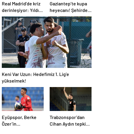
Real Madrid’de kriz
Gaziantep’te kupa
derinleşiyor: Yıldız
heyecanı! Şehirde
oyuncu takıma
taraftarlar kol kola
dönmek istemiyor
Keni Var Uzun: Hedefimiz 1. Lig’e
yükselmek!
Eyüpspor, Berke
Trabzonspor’dan
Özer’in
Cihan Aydın tepkisi:
sözleşmesini uzattı!
Bu ülkede futbol