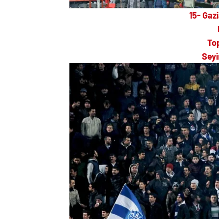
15- Gaz
To
Seyi