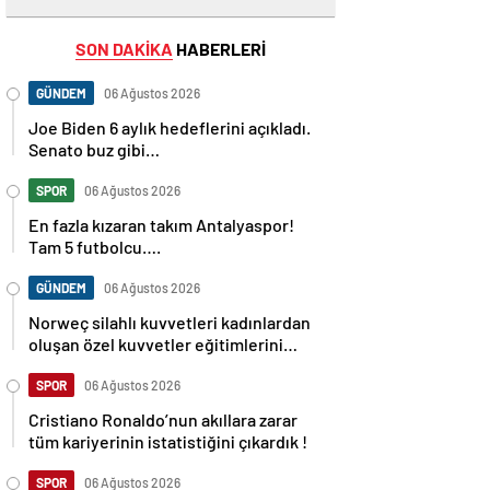
SON DAKİKA
HABERLERİ
GÜNDEM
06 Ağustos 2026
Joe Biden 6 aylık hedeflerini açıkladı.
Senato buz gibi…
SPOR
06 Ağustos 2026
En fazla kızaran takım Antalyaspor!
Tam 5 futbolcu….
GÜNDEM
06 Ağustos 2026
Norweç silahlı kuvvetleri kadınlardan
oluşan özel kuvvetler eğitimlerini
başlattı.
SPOR
06 Ağustos 2026
Cristiano Ronaldo’nun akıllara zarar
tüm kariyerinin istatistiğini çıkardık !
SPOR
06 Ağustos 2026