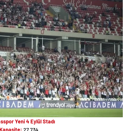
asspor Yeni 4 Eylül Stadı
Kapasite:
27.734