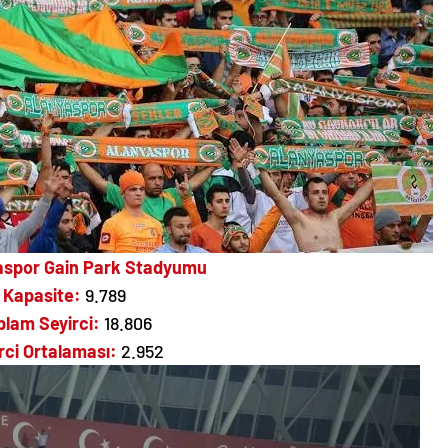
aspor Gain Park Stadyumu
Kapasite:
9.789
plam Seyirci:
18.806
rci Ortalaması:
2.952