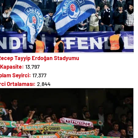
Recep Tayyip Erdoğan Stadyumu
Kapasite:
13.797
plam Seyirci:
17.377
rci Ortalaması:
2.844