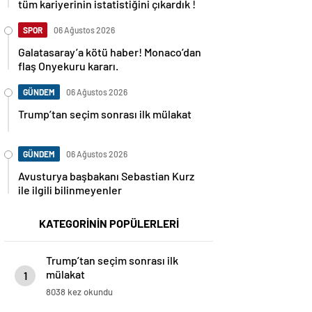
tüm kariyerinin istatistiğini çıkardık !
SPOR
06 Ağustos 2026
Galatasaray’a kötü haber! Monaco’dan
flaş Onyekuru kararı.
GÜNDEM
06 Ağustos 2026
Trump’tan seçim sonrası ilk mülakat
GÜNDEM
06 Ağustos 2026
Avusturya başbakanı Sebastian Kurz
ile ilgili bilinmeyenler
KATEGORİNİN POPÜLERLERİ
Trump’tan seçim sonrası ilk
mülakat
1
8038 kez okundu