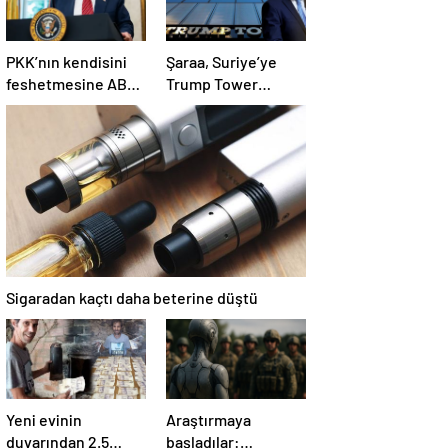
PKK’nın kendisini
Şaraa, Suriye’ye
feshetmesine ABD
Trump Tower
ne diyor? İlk
dikmeye hazır:
açıklama
Yaptırımlar bitsin
yeter
Sigaradan kaçtı daha beterine düştü
Yeni evinin
Araştırmaya
duvarından 2.5
başladılar: