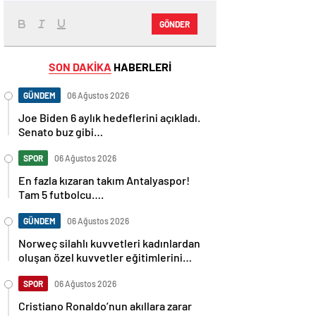
GÖNDER
SON DAKİKA
HABERLERİ
GÜNDEM
06 Ağustos 2026
Joe Biden 6 aylık hedeflerini açıkladı.
Senato buz gibi…
SPOR
06 Ağustos 2026
En fazla kızaran takım Antalyaspor!
Tam 5 futbolcu….
GÜNDEM
06 Ağustos 2026
Norweç silahlı kuvvetleri kadınlardan
oluşan özel kuvvetler eğitimlerini
başlattı.
SPOR
06 Ağustos 2026
Cristiano Ronaldo’nun akıllara zarar