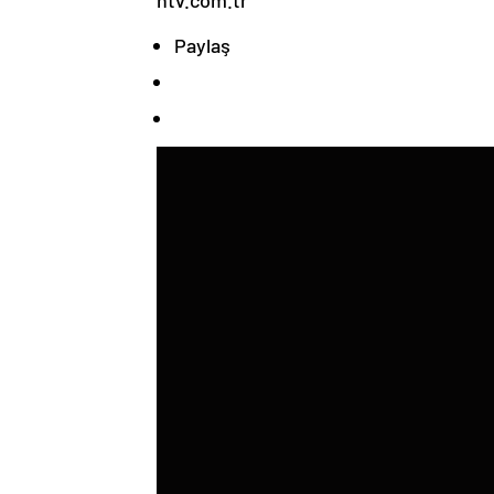
ntv.com.tr
Paylaş