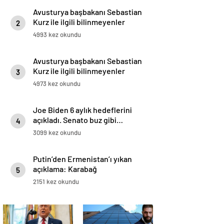
Avusturya başbakanı Sebastian
Kurz ile ilgili bilinmeyenler
2
4993 kez okundu
Avusturya başbakanı Sebastian
Kurz ile ilgili bilinmeyenler
3
4973 kez okundu
Joe Biden 6 aylık hedeflerini
açıkladı. Senato buz gibi…
4
3099 kez okundu
Putin’den Ermenistan’ı yıkan
açıklama: Karabağ
5
Azerbaycan’ın ayrılmaz bir
2151 kez okundu
parçasıdır!