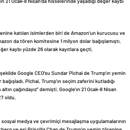
ın 21 Ocak-8 Nisan’da hisselerinde yaşadığı değer kaybı
enine katılan isimlerden biri de Amazon’un kurucusu ve
azon da tören komitesine 1 milyon dolar bağışlamıştı.
ğer kaybı yüzde 26 olarak kayıtlara geçti.
 şekilde Google CEO’su Sundar Pichai de Trump’ın yemin
 bağışladı. Pichai, Trump’ın seçim zaferini kutladığı
ltın çağındayız” demişti. Google’ın 21 Ocak-8 Nisan
27 oldu.
 sosyal medya ve çevrimiçi mesajlaşma uygulamalarının
rberg ve eşi Priscilla Chan de Trump’ın yemin törenine