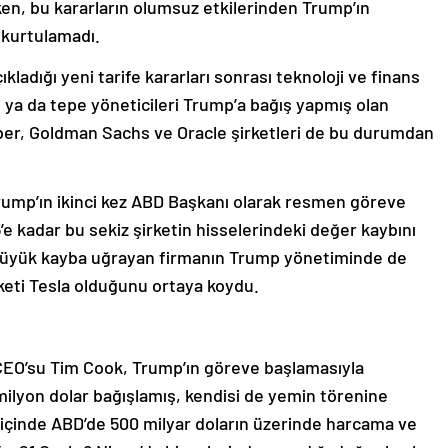
ırken, bu kararların olumsuz etkilerinden Trump’ın
 kurtulamadı.
ladığı yeni tarife kararları sonrası teknoloji ve finans
 ya da tepe yöneticileri Trump’a bağış yapmış olan
ber, Goldman Sachs ve Oracle şirketleri de bu durumdan
Trump’ın ikinci kez ABD Başkanı olarak resmen göreve
’e kadar bu sekiz şirketin hisselerindeki değer kaybını
 büyük kayba uğrayan firmanın Trump yönetiminde de
rketi Tesla olduğunu ortaya koydu.
n CEO’su Tim Cook, Trump’ın göreve başlamasıyla
milyon dolar bağışlamış, kendisi de yemin törenine
ıl içinde ABD’de 500 milyar doların üzerinde harcama ve