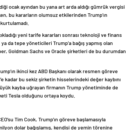
ği ocak ayından bu yana art arda aldığı gümrük vergisi
ırken, bu kararların olumsuz etkilerinden Trump’ın
 kurtulamadı.
ladığı yeni tarife kararları sonrası teknoloji ve finans
 ya da tepe yöneticileri Trump’a bağış yapmış olan
ber, Goldman Sachs ve Oracle şirketleri de bu durumdan
Trump’ın ikinci kez ABD Başkanı olarak resmen göreve
’e kadar bu sekiz şirketin hisselerindeki değer kaybını
 büyük kayba uğrayan firmanın Trump yönetiminde de
rketi Tesla olduğunu ortaya koydu.
n CEO’su Tim Cook, Trump’ın göreve başlamasıyla
milyon dolar bağışlamış, kendisi de yemin törenine