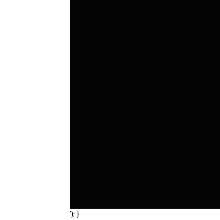
‘); }