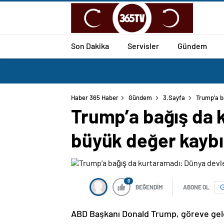
Son Dakika
Servisler
Gündem
Haber 365 Haber
Gündem
3.Sayfa
Trump’a b
Trump’a bağış da 
büyük değer kaybı
0
BEĞENDİM
ABONE OL
ABD Başkanı Donald Trump, göreve geldi