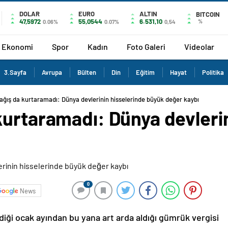
DOLAR
EURO
ALTIN
BITCOIN
47,5972
55,0544
6.531,10
%
0.06%
0.07%
0,54
Ekonomi
Spor
Kadın
Foto Galeri
Videolar
3.Sayfa
Avrupa
Bülten
Din
Eğitim
Hayat
Politika
ağış da kurtaramadı: Dünya devlerinin hisselerinde büyük değer kaybı
kurtaramadı: Dünya devlerin
0
News
ği ocak ayından bu yana art arda aldığı gümrük vergisi