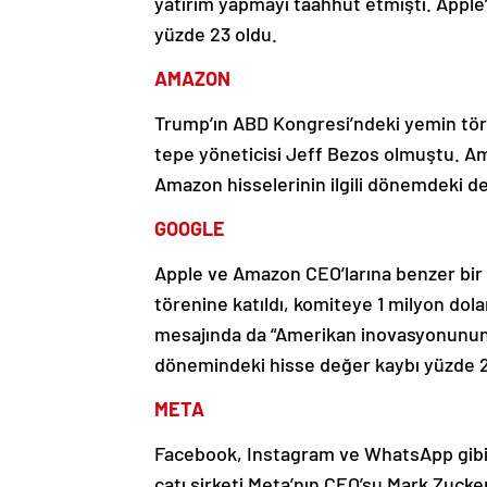
yatırım yapmayı taahhüt etmişti. Apple’
yüzde 23 oldu.
AMAZON
Trump’ın ABD Kongresi’ndeki yemin tör
tepe yöneticisi Jeff Bezos olmuştu. Am
Amazon hisselerinin ilgili dönemdeki de
GOOGLE
Apple ve Amazon CEO’larına benzer bir
törenine katıldı, komiteye 1 milyon dolar
mesajında da “Amerikan inovasyonunun a
dönemindeki hisse değer kaybı yüzde 
META
Facebook, Instagram ve WhatsApp gibi
çatı şirketi Meta’nın CEO’su Mark Zucke