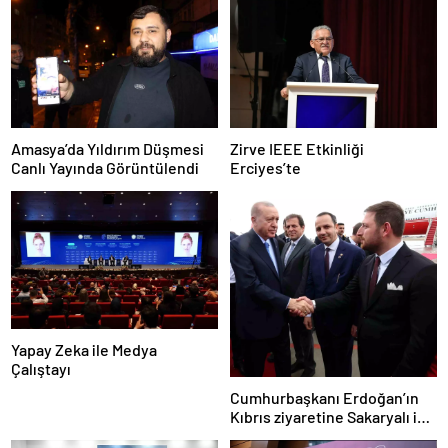
Amasya’da Yıldırım Düşmesi
Zirve IEEE Etkinliği
Canlı Yayında Görüntülendi
Erciyes’te
Yapay Zeka ile Medya
Çalıştayı
Cumhurbaşkanı Erdoğan’ın
Kıbrıs ziyaretine Sakaryalı iş
insanı da eşlik etti