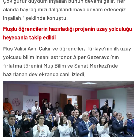
Çok gurur duydum inşallah bunun devamı gelir. Her
alanda bayrağımızı dalgalandımaya devam edeceğiz
inşallah.” şeklinde konuştu.
Muşlu öğrencilerin hazırladığı projenin uzay yolculuğu
heyecanla takip edildi
Muş Valisi Avni Çakır ve öğrenciler, Türkiye’nin ilk uzay
yolcusu bilim insanı astronot Alper Gezeravcı’nın
fırlatma törenini Muş Bilim ve Sanat Merkezi’nde
hazırlanan dev ekranda canlı izledi.