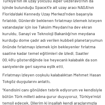
Türkiye’nin ilk uzay yolcusu Alper Gezeravcı’nın da
içinde bulunduğu SpaceX’e ait uzay aracı NASA’nın
Florida’daki Kennedy Uzay Merkezi’nden başarıyla
fırlatıldı. Günlerdir beklenen fırlatmayı izlemek isteyen
vatandaşlar için ise Taksim Meydanı’na dev ekran
kuruldu. Sanayi ve Teknoloji Bakanlığı’nın meydana
kurduğu dome çadır adı verilen kubbeli planetaryumun
önünde fırlatmayı izlemek için bekleyenler fırlatma
saatine kadar temel eğitimleri de izledi. Saatler
00.49’u gösterdiğinde ise heyecanlı kalabalık da son
saniyelerde geri sayıma eşlik etti.
Fırlatmayı izleyen coşkulu kalabalıktan Mehmet Hasan
Tokgöz duygularını anlattı,
“Kendisini canı gönülden tebrik ediyorum ve kendisiyle
bütün Türk milleti adına gurur duyuyoruz. Türkiye’mizi
temsil edecek. Dilerim ki inşallah kendi araçlarımızla