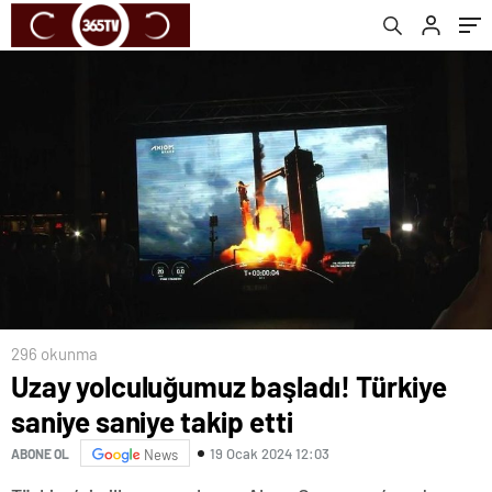
296 okunma
Uzay yolculuğumuz başladı! Türkiye
saniye saniye takip etti
19 Ocak 2024 12:03
ABONE OL
News