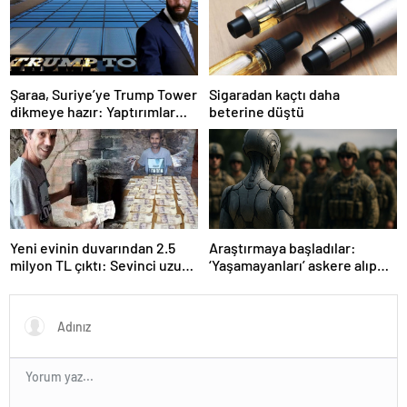
Şaraa, Suriye’ye Trump Tower
Sigaradan kaçtı daha
dikmeye hazır: Yaptırımlar
beterine düştü
bitsin yeter
Yeni evinin duvarından 2.5
Araştırmaya başladılar:
milyon TL çıktı: Sevinci uzun
‘Yaşamayanları’ askere alıp
sürmedi
ordu kuracaklar