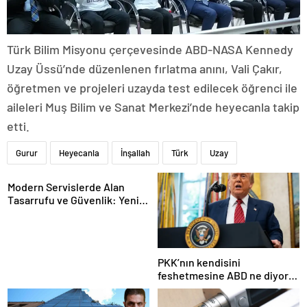
Türk Bilim Misyonu çerçevesinde ABD-NASA Kennedy
Uzay Üssü’nde düzenlenen fırlatma anını, Vali Çakır,
öğretmen ve projeleri uzayda test edilecek öğrenci ile
aileleri Muş Bilim ve Sanat Merkezi’nde heyecanla takip
etti.
Gurur
Heyecanla
İnşallah
Türk
Uzay
Modern Servislerde Alan
Tasarrufu ve Güvenlik: Yeni
Nesil Lift Çözümleri
PKK’nın kendisini
feshetmesine ABD ne diyor?
İlk açıklama