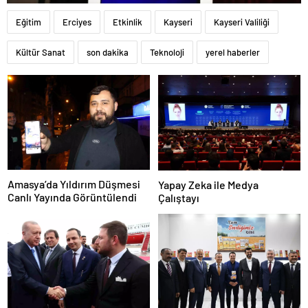
Eğitim
Erciyes
Etkinlik
Kayseri
Kayseri Valiliği
Kültür Sanat
son dakika
Teknoloji
yerel haberler
Amasya’da Yıldırım Düşmesi
Yapay Zeka ile Medya
Canlı Yayında Görüntülendi
Çalıştayı