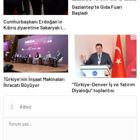
Gaziantep’te Gıda Fuarı
Başladı
Cumhurbaşkanı Erdoğan’ın
Kıbrıs ziyaretine Sakaryalı iş
insanı da eşlik etti
Türkiye’nin İnşaat Makinaları
“Türkiye–Denver İş ve Yatırım
İhracatı Büyüyor
Diyaloğu” toplantısı