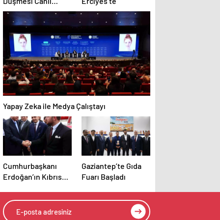
Düşmesi Canlı
Erciyes’te
Yayında
Görüntülendi
Yapay Zeka ile Medya Çalıştayı
Cumhurbaşkanı
Gaziantep’te Gıda
Erdoğan’ın Kıbrıs
Fuarı Başladı
ziyaretine Sakaryalı
iş insanı da eşlik
etti