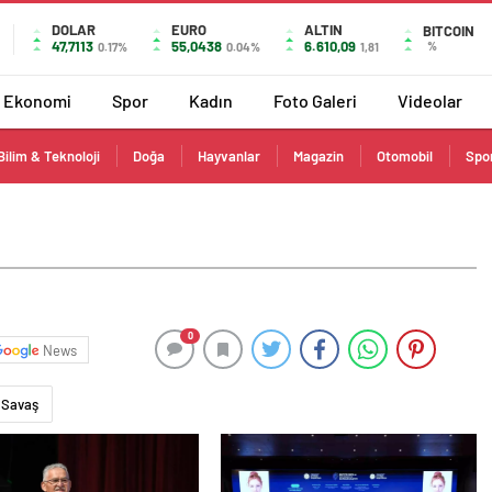
DOLAR
EURO
ALTIN
BITCOIN
47,7113
55,0438
6.610,09
%
0.17%
0.04%
1,81
Ekonomi
Spor
Kadın
Foto Galeri
Videolar
Bilim & Teknoloji
Doğa
Hayvanlar
Magazin
Otomobil
Spo
0
News
Savaş