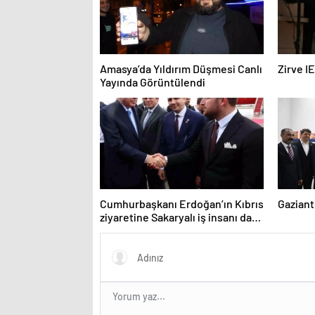
Amasya’da Yıldırım Düşmesi Canlı
Zirve I
Yayında Görüntülendi
Cumhurbaşkanı Erdoğan’ın Kıbrıs
Gaziant
ziyaretine Sakaryalı iş insanı da
eşlik etti