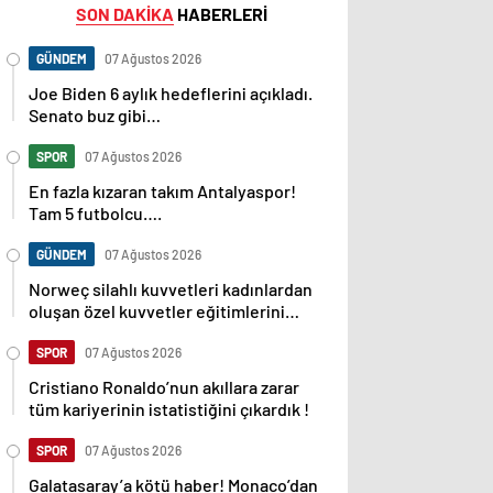
SON DAKİKA
HABERLERİ
GÜNDEM
07 Ağustos 2026
Joe Biden 6 aylık hedeflerini açıkladı.
Senato buz gibi…
SPOR
07 Ağustos 2026
En fazla kızaran takım Antalyaspor!
Tam 5 futbolcu….
GÜNDEM
07 Ağustos 2026
Norweç silahlı kuvvetleri kadınlardan
oluşan özel kuvvetler eğitimlerini
başlattı.
SPOR
07 Ağustos 2026
Cristiano Ronaldo’nun akıllara zarar
tüm kariyerinin istatistiğini çıkardık !
SPOR
07 Ağustos 2026
Galatasaray’a kötü haber! Monaco’dan