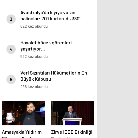
Avustralya’da kıyıya vuran
balinalar: 70’i kurtarıldı, 380’i
3
öldü
622 kez okundu
Hayalet böcek görenleri
şaşırtıyor…
4
582 kez okundu
Veri Sızıntıları Hükümetlerin En
Büyük Kâbusu
5
496 kez okundu
Amasya’da Yıldırım
Zirve IEEE Etkinliği