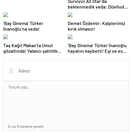
Survivor All Star’da
beklenmedik veda: Düelloda
elenen yarışmacı belli oldu!
Nagihan’ın duygusal anları
‘Bay Sinema’ Türker
Demet Özdemir: Kalplerimiz
İnanoğlu’na veda!
kırık olmasın!
Taş Kağıt Makas’ta Umut
‘Bay Sinema’ Türker İnanoğlu
gözaltında! Yalancı şahitlik
hayatını kaybetti! Eşi ve eski
yapan Makbule öldürüldü
eşinden duygusal paylaşım
En az 10 karakter gerekli