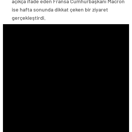
açıkça ifade eden Fransa Cumhurbaşkanı Macron
ise hafta sonunda dikkat çeken bir ziyaret
gerçekleştirdi.