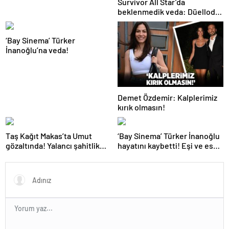
Survivor All Star’da
beklenmedik veda: Düelloda
elenen yarışmacı belli oldu!
Nagihan’ın duygusal anları
‘Bay Sinema’ Türker
İnanoğlu’na veda!
Demet Özdemir: Kalplerimiz
kırık olmasın!
Taş Kağıt Makas’ta Umut
‘Bay Sinema’ Türker İnanoğlu
gözaltında! Yalancı şahitlik
hayatını kaybetti! Eşi ve eski
yapan Makbule öldürüldü
eşinden duygusal paylaşım