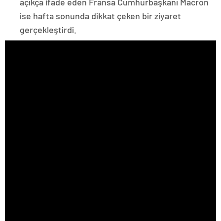
açıkça ifade eden Fransa Cumhurbaşkanı Macron
ise hafta sonunda dikkat çeken bir ziyaret
gerçekleştirdi.