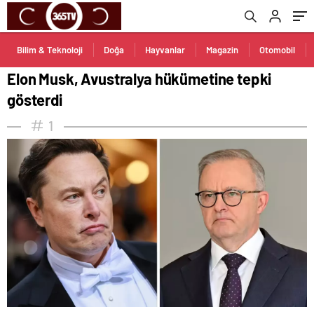
Bilim & Teknoloji
Doğa
Hayvanlar
Magazin
Otomobil
Elon Musk, Avustralya hükümetine tepki
gösterdi
1