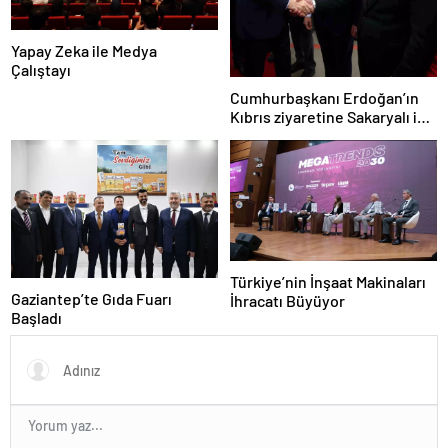
Yapay Zeka ile Medya
Çalıştayı
Cumhurbaşkanı Erdoğan’ın
Kıbrıs ziyaretine Sakaryalı iş
insanı da eşlik etti
Türkiye’nin İnşaat Makinaları
Gaziantep’te Gıda Fuarı
İhracatı Büyüyor
Başladı