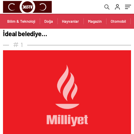
Bilim & Teknoloji
Doğa
Hayvanlar
Magazin
Otomobil
İdeal belediye…
1