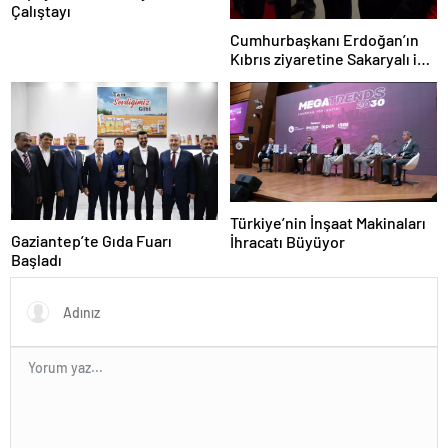
Çalıştayı
Cumhurbaşkanı Erdoğan’ın
Kıbrıs ziyaretine Sakaryalı iş
insanı da eşlik etti
Türkiye’nin İnşaat Makinaları
Gaziantep’te Gıda Fuarı
İhracatı Büyüyor
Başladı