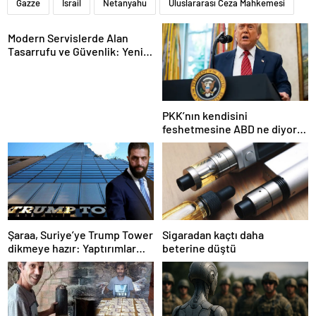
Gazze
İsrail
Netanyahu
Uluslararası Ceza Mahkemesi
Modern Servislerde Alan
Tasarrufu ve Güvenlik: Yeni
Nesil Lift Çözümleri
PKK’nın kendisini
feshetmesine ABD ne diyor?
İlk açıklama
Şaraa, Suriye’ye Trump Tower
Sigaradan kaçtı daha
dikmeye hazır: Yaptırımlar
beterine düştü
bitsin yeter