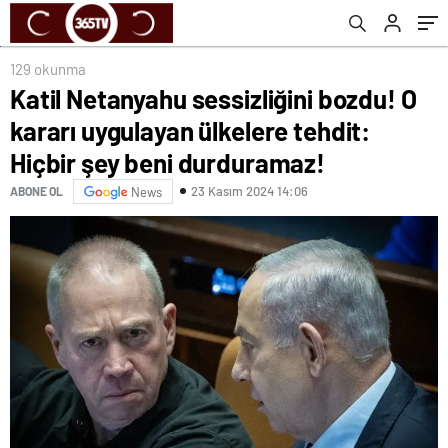
durduramaz!
129 okunma
Katil Netanyahu sessizliğini bozdu! O
kararı uygulayan ülkelere tehdit:
Hiçbir şey beni durduramaz!
23 Kasım 2024 14:06
ABONE OL
News