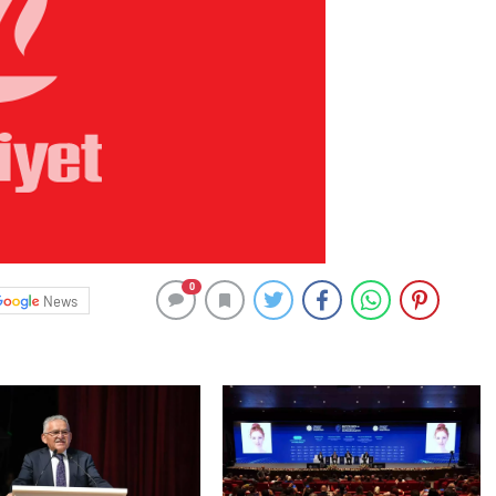
0
News