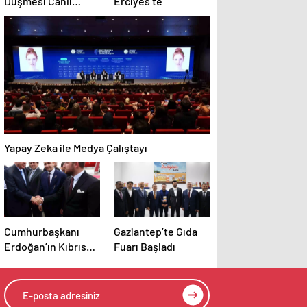
Düşmesi Canlı
Erciyes’te
Yayında
Görüntülendi
Yapay Zeka ile Medya Çalıştayı
Cumhurbaşkanı
Gaziantep’te Gıda
Erdoğan’ın Kıbrıs
Fuarı Başladı
ziyaretine Sakaryalı
iş insanı da eşlik
etti