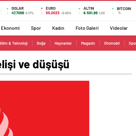
DOLAR
EURO
ALTIN
BITCOIN
47,7096
55,0033
6.591,96
%
0.17%
-0.03%
1,53
Ekonomi
Spor
Kadın
Foto Galeri
Videolar
Bilim & Teknoloji
Doğa
Hayvanlar
Magazin
Otomobil
Spo
lişi ve düşüşü