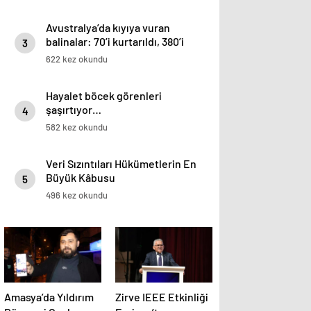
Avustralya’da kıyıya vuran
balinalar: 70’i kurtarıldı, 380’i
3
öldü
622 kez okundu
Hayalet böcek görenleri
şaşırtıyor…
4
582 kez okundu
Veri Sızıntıları Hükümetlerin En
Büyük Kâbusu
5
496 kez okundu
Amasya’da Yıldırım
Zirve IEEE Etkinliği