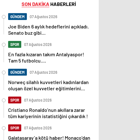
SON DAKİKA
HABERLERİ
GÜNDEM
07 Ağustos 2026
Joe Biden 6 aylık hedeflerini açıkladı.
Senato buz gibi…
SPOR
07 Ağustos 2026
En fazla kızaran takım Antalyaspor!
Tam 5 futbolcu….
GÜNDEM
07 Ağustos 2026
Norweç silahlı kuvvetleri kadınlardan
oluşan özel kuvvetler eğitimlerini
başlattı.
SPOR
07 Ağustos 2026
Cristiano Ronaldo’nun akıllara zarar
tüm kariyerinin istatistiğini çıkardık !
SPOR
07 Ağustos 2026
Galatasaray’a kötü haber! Monaco’dan