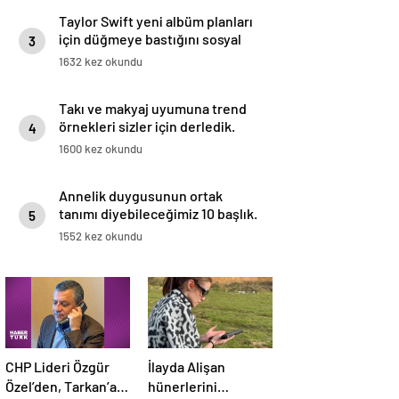
Taylor Swift yeni albüm planları
için düğmeye bastığını sosyal
3
medyadan duyurdu!
1632 kez okundu
Takı ve makyaj uyumuna trend
örnekleri sizler için derledik.
4
1600 kez okundu
Annelik duygusunun ortak
tanımı diyebileceğimiz 10 başlık.
5
1552 kez okundu
CHP Lideri Özgür
İlayda Alişan
Özel’den, Tarkan’a
hünerlerini