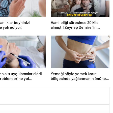
anlıklar beyninizi
Hamileliği süresince 30 kilo
e yok ediyor!
almıştı! Zeynep Demirel’in
zayıflama sırrı! MUCİZEVİ ETKİ!
en altı uygulamalar ciddi
Yemeği böyle yemek karın
problemlerine yol
bölgesinde yağlanmanın önüne
or’
geçiyor!