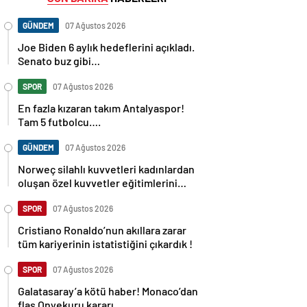
GÜNDEM
07 Ağustos 2026
Joe Biden 6 aylık hedeflerini açıkladı.
Senato buz gibi…
SPOR
07 Ağustos 2026
En fazla kızaran takım Antalyaspor!
Tam 5 futbolcu….
GÜNDEM
07 Ağustos 2026
Norweç silahlı kuvvetleri kadınlardan
oluşan özel kuvvetler eğitimlerini
başlattı.
SPOR
07 Ağustos 2026
Cristiano Ronaldo’nun akıllara zarar
tüm kariyerinin istatistiğini çıkardık !
SPOR
07 Ağustos 2026
Galatasaray’a kötü haber! Monaco’dan
flaş Onyekuru kararı.