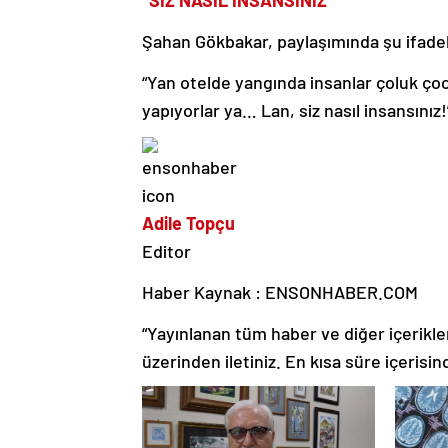
“SİZ NASIL İNSANSINIZ”
Şahan Gökbakar, paylaşımında şu ifadel
“Yan otelde yangında insanlar çoluk çoc
yapıyorlar ya… Lan, siz nasıl insansınız!
Adile Topçu
Editor
Haber Kaynak : ENSONHABER.COM
“Yayınlanan tüm haber ve diğer içerikler i
üzerinden iletiniz. En kısa süre içerisin