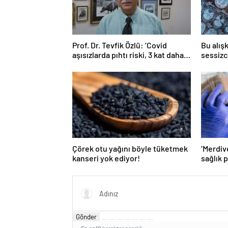
Prof. Dr. Tevfik Özlü: ‘Covid
Bu alışk
aşısızlarda pıhtı riski, 3 kat daha
sessizc
fazla’
Çörek otu yağını böyle tüketmek
‘Merdiv
kanseri yok ediyor!
sağlık 
açabiliy
Gönder