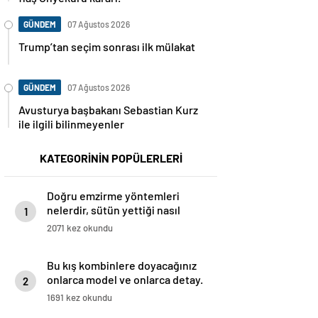
GÜNDEM
07 Ağustos 2026
Trump’tan seçim sonrası ilk mülakat
GÜNDEM
07 Ağustos 2026
Avusturya başbakanı Sebastian Kurz
ile ilgili bilinmeyenler
KATEGORİNİN POPÜLERLERİ
Doğru emzirme yöntemleri
nelerdir, sütün yettiği nasıl
1
anlaşılır?
2071 kez okundu
Bu kış kombinlere doyacağınız
onlarca model ve onlarca detay.
2
1691 kez okundu