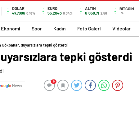
DOLAR
EURO
ALTIN
BITCOIN
47,7086
55,2043
6.658,71
%
0.16%
0.34%
2,56
Ekonomi
Spor
Kadın
Foto Galeri
Videolar
 Gökbakar, duyarsızlara tepki gösterdi
uyarsızlara tepki gösterdi
0
News