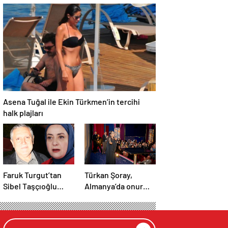
taziye telefonu
sergiledi
Asena Tuğal ile Ekin Türkmen’in tercihi
halk plajları
Faruk Turgut’tan
Türkan Şoray,
Sibel Taşçıoğlu
Almanya’da onur
açıklaması:
ödülü aldı
Saygısızlık söz
konusu değil