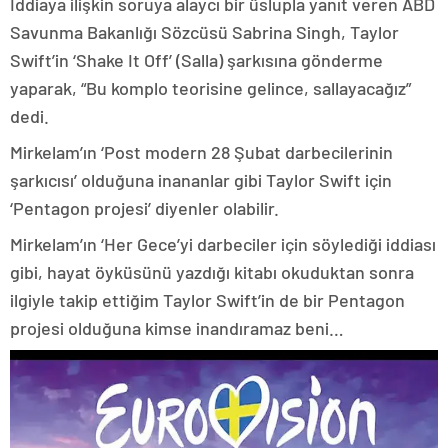
İddiaya ilişkin soruya alaycı bir üslupla yanıt veren ABD
Savunma Bakanlığı Sözcüsü Sabrina Singh, Taylor
Swift’in ‘Shake It Off’ (Salla) şarkısına gönderme
yaparak, “Bu komplo teorisine gelince, sallayacağız”
dedi.
Mirkelam’ın ‘Post modern 28 Şubat darbecilerinin
şarkıcısı’ olduğuna inananlar gibi Taylor Swift için
‘Pentagon projesi’ diyenler olabilir.
Mirkelam’ın ‘Her Gece’yi darbeciler için söylediği iddiası
gibi, hayat öyküsünü yazdığı kitabı okuduktan sonra
ilgiyle takip ettiğim Taylor Swift’in de bir Pentagon
projesi olduğuna kimse inandıramaz beni…