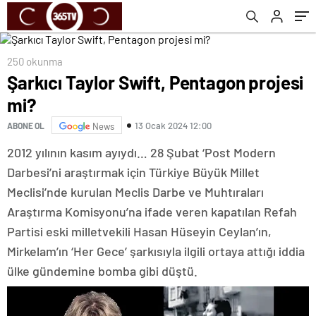
250 okunma
Şarkıcı Taylor Swift, Pentagon projesi
mi?
13 Ocak 2024 12:00
ABONE OL
News
2012 yılının kasım ayıydı… 28 Şubat ‘Post Modern
Darbesi’ni araştırmak için Türkiye Büyük Millet
Meclisi’nde kurulan Meclis Darbe ve Muhtıraları
Araştırma Komisyonu’na ifade veren kapatılan Refah
Partisi eski milletvekili Hasan Hüseyin Ceylan’ın,
Mirkelam’ın ‘Her Gece’ şarkısıyla ilgili ortaya attığı iddia
ülke gündemine bomba gibi düştü.