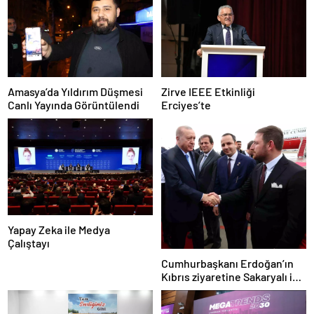
Amasya’da Yıldırım Düşmesi
Zirve IEEE Etkinliği
Canlı Yayında Görüntülendi
Erciyes’te
Yapay Zeka ile Medya
Çalıştayı
Cumhurbaşkanı Erdoğan’ın
Kıbrıs ziyaretine Sakaryalı iş
insanı da eşlik etti