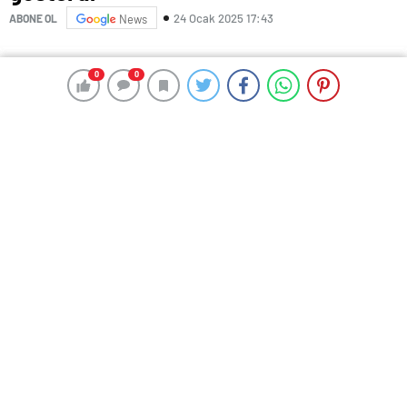
24 Ocak 2025 17:43
ABONE OL
News
0
0
0
0
Bolu’da yaşanan yangın, herkesin canını yaktı.
Kartalkaya’da yarıyıl tatilini geçirmek üzere Grand
Kartal Otel’e gelen 76 kişi, çıkan yangında can verdi.
Dün yaşanan olayda tüm Türkiye hüzünlenirken,
bölgeden ise çarpıcı bir görüntü geldi.
BAZILARI KAYAK KEYFİ YAPTI
Dün gün boyunca söndürme çalışmalarının sürdüğü