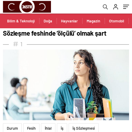
Bilim & Teknoloji
Doğa
Hayvanlar
Magazin
Otomobil
Sözleşme feshinde ‘ölçülü’ olmak şart
1
Durum
Fesih
İhlal
İş
İş Sözleşmesi