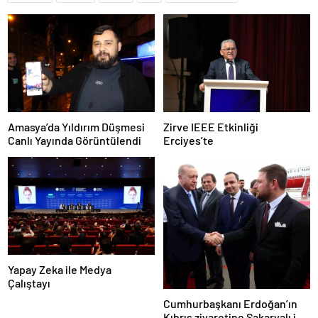
Amasya’da Yıldırım Düşmesi
Zirve IEEE Etkinliği
Canlı Yayında Görüntülendi
Erciyes’te
Yapay Zeka ile Medya
Çalıştayı
Cumhurbaşkanı Erdoğan’ın
Kıbrıs ziyaretine Sakaryalı iş